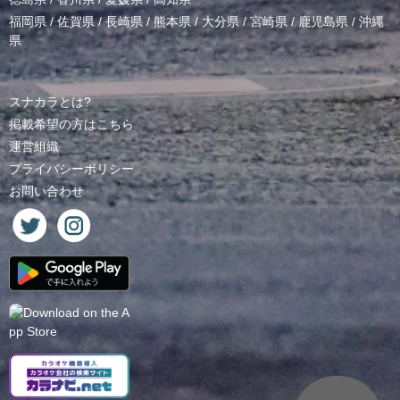
福岡県
/
佐賀県
/
長崎県
/
熊本県
/
大分県
/
宮崎県
/
鹿児島県
/
沖縄
県
スナカラとは?
掲載希望の方はこちら
運営組織
プライバシーポリシー
お問い合わせ