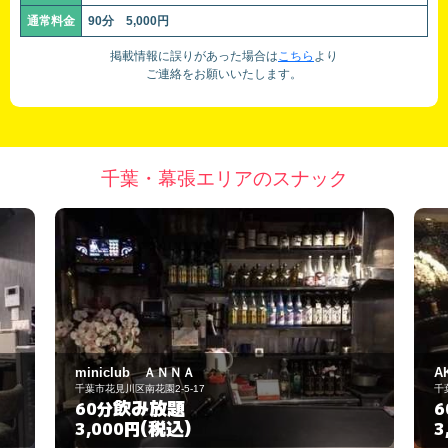
通常料金
90分 5,000円
掲載情報に誤りがあった場合は
こちら
より
ご連絡をお願いいたします。
千葉・幕張エリアのスナック
miniclub ＡＮＮＡ
AKI
千葉市花見川区南花園2-5-17
千葉
飲み放題
60分
6
(税込)
3,000円
3,