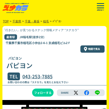
TOP
>
千葉県
>
千葉・幕張
>
稲毛
>
ﾊﾟﾋﾟﾖﾝ
「行きたい」が見つかるスナック情報メディア “スナカラ”
最寄駅
JR稲毛駅(徒歩2分)
千葉県千葉市稲毛区小仲台2-6-1 京成稲毛ビル2Ｆ
パピヨン
パピヨン
TEL
043-253-7885
お問い合わせの際は「スナカラ」を見たとお伝え下さい
フォローする
SHARE