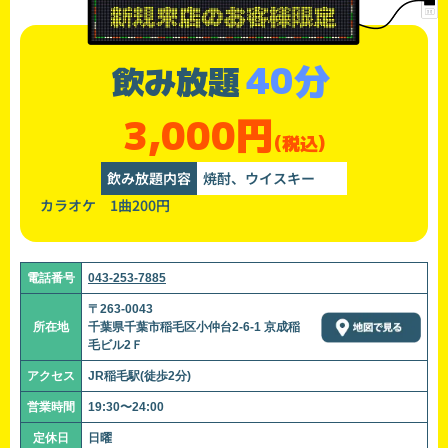
40分
飲み放題
3,000円
(税込)
飲み放題内容
焼酎、ウイスキー
カラオケ 1曲200円
電話番号
043-253-7885
〒263-0043
所在地
千葉県千葉市稲毛区小仲台2-6-1 京成稲
毛ビル2Ｆ
アクセス
JR稲毛駅(徒歩2分)
営業時間
19:30〜24:00
定休日
日曜