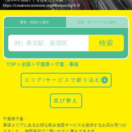
https://creativecommons.org/licenses/by/4.0/
駅名・住所から探す
店名・キーワードから探す
検索
TOP
>
全国
>
千葉県
>
千葉・幕張
エリア/サービスで絞り込む
＋
並び替え
千葉県千葉・
幕張エリアにあるお得な飲み放題サービスを提供するお店が見つか
りました。 地図表示でご覧いただく事もできます。