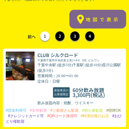
地図で表示
1
2
3
4
前へ
CLUB シルクロード
千葉県千葉市中央区富士見2-14-8 KIC ビルワン
千葉中央駅 (徒步5分)千葉駅 (徒步10分)葭川公園駅
(徒步3分)
営業時間：20:00〜01:00
定休日：日曜
60分飲み放題
新規来店の
(税込)
3,300円
お客様限定
飲み放題内容：焼酎、ウイスキー
#団体利用可
#女性歓迎
#ご新規さん歓迎
#初心者歓迎
#喫煙OK
#クレジットカード可
#QRコード決済可
#料理自慢のお店
#おひ
とり様歓迎