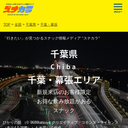
TOP
>
全国
>
千葉県
>
千葉・幕張
「行きたい」が見つかるスナック情報メディア “スナカラ”
千葉県
Chiba
千葉
・
幕張
エリア
新規来店のお客様限定
お得な飲み放題がある
スナック
ひかりの筋 （© 9689tatsuya クリエイティブ・コモンズ・ライセンス
（表示4.0 国際））を改変して作成