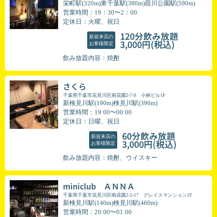
栄町駅(320m)東千葉駅(380m)葭川公園駅(590m)
営業時間：19：30〜2：00
定休日：火曜、祝日
120分飲み放題
新規来店の
(税込)
3,000円
お客様限定
飲み放題内容：焼酎
さくら
千葉県千葉市花見川区南花園2-7-9 小林ビル1F
新検見川駅(190m)検見川駅(390m)
営業時間：19:00〜00:00
定休日：日曜、祝日
60分飲み放題
新規来店の
(税込)
3,000円
お客様限定
飲み放題内容：焼酎、ウイスキー
miniclub ＡＮＮＡ
千葉県千葉市花見川区南花園2-5-17 グレイスマンション1F
新検見川駅(140m)検見川駅(460m)
営業時間：20:00〜01:00