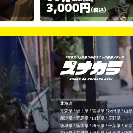
3,000円
)
(税込)
北海道
青森県
/
岩手県
/
宮城県
/
秋田県
/
山形
新潟県
/
群馬県
/
山梨県
/
長野県
茨城県
/
栃木県
/
埼玉県
/
千葉県
/
東京
富山県
/
石川県
/
福井県
/
岐阜県
/
静岡