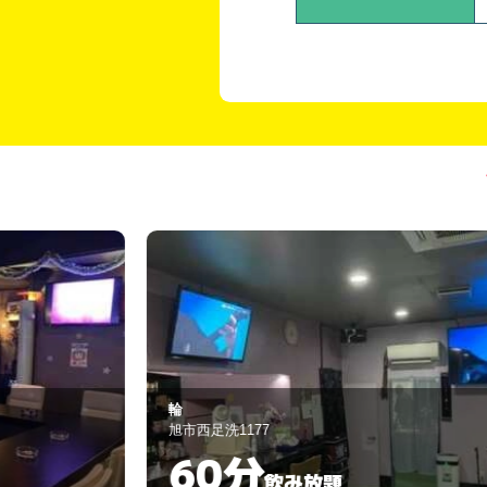
集い
銚子市中央町6-32
120分
飲み放題