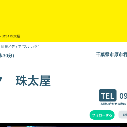
>
ｽﾅｯｸ 珠太屋
情報メディア “スナカラ”
30分)
千葉県市原市君
ク 珠太屋
TEL
0
お問い合わせの際は
SH
フォローする