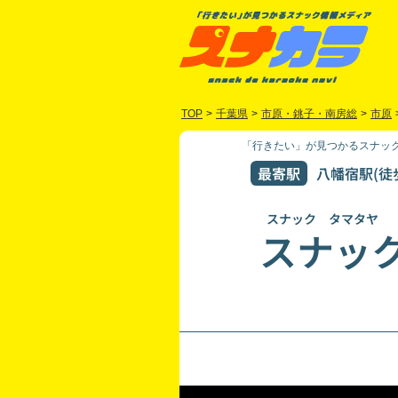
TOP
>
千葉県
>
市原・銚子・南房総
>
市原
「行きたい」が見つかるスナック
最寄駅
八幡宿駅(徒歩
スナック タマタヤ
スナッ