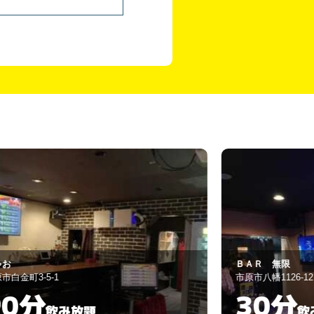
ク
ＡＲ 無限
Ｉｎｓｏｍｎｉ
原市八幡1126-12
旭市イ3041-206
30分
60分
飲み放題