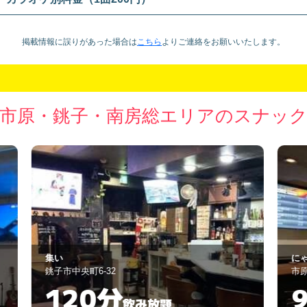
掲載情報に誤りがあった場合は
こちら
より
ご連絡をお願いいたします。
市原・銚子・南房総エリアのスナッ
にゃお
Ｂ
市原市白金町3-5-1
市
90分
飲み放題