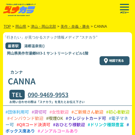
TOP
>
岡山県
>
津山・岡山北部
>
美作・奈義・勝央
>
CANNA
「行きたい」が見つかるスナック情報メディア “スナカラ”
最寄駅
湯郷温泉街()
岡山県美作市湯郷603-1 サントリーシティビル1階
カンナ
CANNA
TEL
090-9469-9953
お問い合わせの際は「スナカラ」を見たとお伝え下さい
#団体利用可
#貸切可
#女性歓迎
#ご新規さん歓迎
#初心者歓迎
#インバウンド歓迎
#喫煙OK
#クレジットカード可
#電子マネ
ー可
#QRコード決済可
#おひとり様歓迎
#ドリンク種類豊富
#
ボックス席あり
#ノンアルコールあり