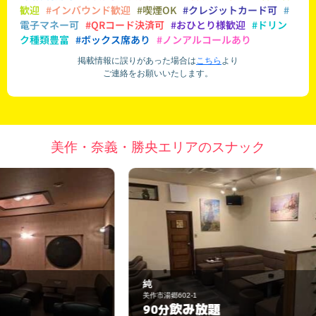
歓迎
#インバウンド歓迎
#喫煙OK
#クレジットカード可
#
電子マネー可
#QRコード決済可
#おひとり様歓迎
#ドリン
ク種類豊富
#ボックス席あり
#ノンアルコールあり
掲載情報に誤りがあった場合は
こちら
より
ご連絡をお願いいたします。
美作・奈義・勝央エリアのスナック
純
勝
美作市湯郷602-1
勝
飲み放題
90分
6