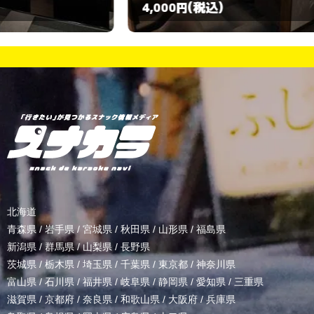
(税込)
4,000円
2
北海道
青森県
/
岩手県
/
宮城県
/
秋田県
/
山形県
/
福島県
新潟県
/
群馬県
/
山梨県
/
長野県
茨城県
/
栃木県
/
埼玉県
/
千葉県
/
東京都
/
神奈川県
富山県
/
石川県
/
福井県
/
岐阜県
/
静岡県
/
愛知県
/
三重県
滋賀県
/
京都府
/
奈良県
/
和歌山県
/
大阪府
/
兵庫県