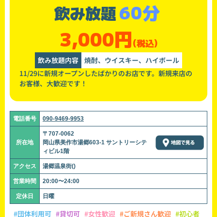
60分
飲み放題
3,000円
(税込)
飲み放題内容
焼酎、ウイスキー、ハイボール
11/29に新規オープンしたばかりのお店です。新規来店の
お客様、大歓迎です！
電話番号
090-9469-9953
〒707-0062
所在地
岡山県美作市湯郷603-1 サントリーシテ
ィビル1階
アクセス
湯郷温泉街()
営業時間
20:00〜24:00
定休日
日曜
#団体利用可
#貸切可
#女性歓迎
#ご新規さん歓迎
#初心者