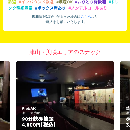
歓迎
#インバウンド歓迎
#喫煙OK
#おひとり様歓迎
#ドリ
ンク種類豊富
#ボックス席あり
#ノンアルコールあり
掲載情報に誤りがあった場合は
こちら
より
ご連絡をお願いいたします。
津山・美咲エリアのスナック
煌（KOU）
津山市山下21-28
飲み放題
60分
(税込)
3,000円