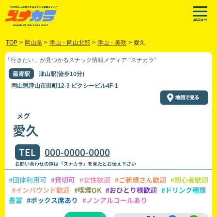
TOP
>
岡山県
>
津山・岡山北部
>
津山・美咲
>
愛久
「行きたい」が見つかるスナック情報メディア “スナカラ”
最寄駅
津山駅(徒歩10分)
岡山県津山市田町12-3 ピクシービル4F-1
メグ
愛久
TEL
000-0000-0000
お問い合わせの際は「スナカラ」を見たとお伝え下さい
#団体利用可
#貸切可
#女性歓迎
#ご新規さん歓迎
#初心者歓迎
#インバウンド歓迎
#喫煙OK
#おひとり様歓迎
#ドリンク種類
豊富
#ボックス席あり
#ノンアルコールあり