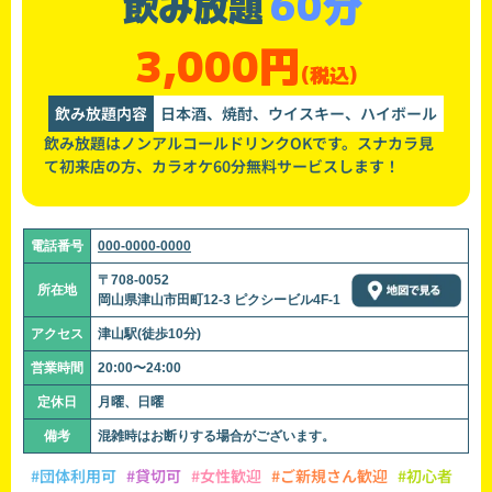
60分
飲み放題
3,000円
(税込)
飲み放題内容
日本酒、焼酎、ウイスキー、ハイボール
飲み放題はノンアルコールドリンクOKです。スナカラ見
て初来店の方、カラオケ60分無料サービスします！
電話番号
000-0000-0000
〒708-0052
所在地
岡山県津山市田町12-3 ピクシービル4F-1
アクセス
津山駅(徒歩10分)
営業時間
20:00〜24:00
定休日
月曜、日曜
備考
混雑時はお断りする場合がございます。
#団体利用可
#貸切可
#女性歓迎
#ご新規さん歓迎
#初心者