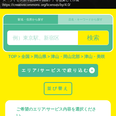
https://creativecommons.org/licenses/by/4.0/
駅名・住所から探す
店名・キーワードから探す
検索
TOP
>
全国
>
岡山県
>
津山・岡山北部
>
津山・美咲
エリア/サービスで絞り込む
＋
並び替え
ご希望のエリア/サービス内容を選択くださ
い。