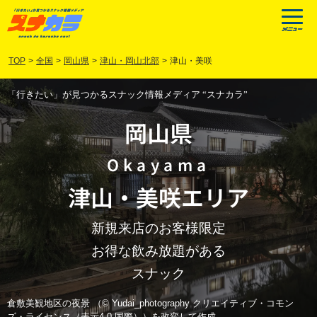
TOP
>
全国
>
岡山県
>
津山・岡山北部
>
津山・美咲
「行きたい」が見つかるスナック情報メディア “スナカラ”
岡山県
Okayama
津山
・
美咲
エリア
新規来店のお客様限定
お得な飲み放題がある
スナック
倉敷美観地区の夜景 （© Yudai_photography クリエイティブ・コモン
ズ・ライセンス（表示4.0 国際））を改変して作成