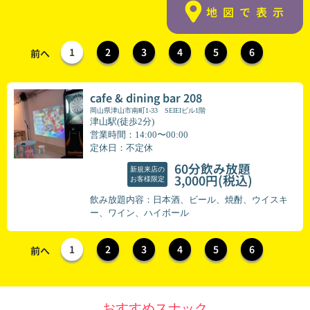
地図で表示
1
2
3
4
5
6
前へ
cafe & dining bar 208
岡山県津山市南町1-33 SEIEIビル1階
津山駅(徒歩2分)
営業時間：14:00〜00:00
定休日：不定休
60分飲み放題
新規来店の
(税込)
3,000円
お客様限定
飲み放題内容：日本酒、ビール、焼酎、ウイスキ
ー、ワイン、ハイボール
1
2
3
4
5
6
前へ
おすすめスナック