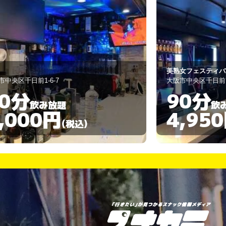
美熟女フェスティバル
大阪市中央区千日前1-9-12
90分
飲み放題
4,950円
)
(税込)