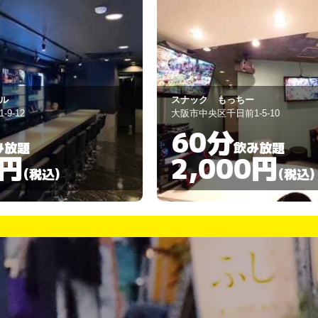
スナック もっちー
J
大阪市中央区千日前1-5-10
大
60分
飲み放題
2,000円
(税込)