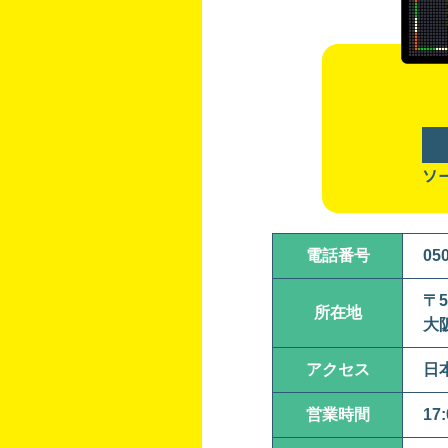
ソ
電話番号
05
〒5
所在地
大
アクセス
日
営業時間
17