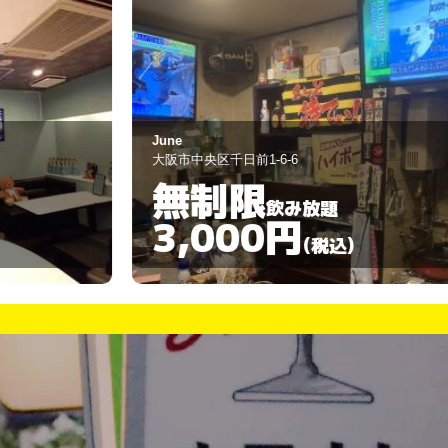
une
ジーノ難波戎橋
阪市中央区千日前1-6-6
大阪市中央区難波1-
無制限
30分
飲み放題
3,000円
600
(税込)