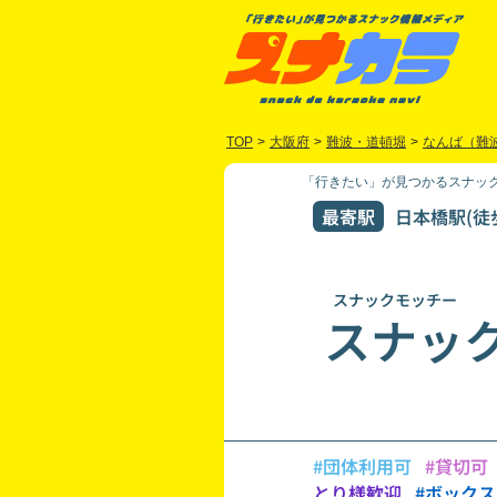
TOP
>
大阪府
>
難波・道頓堀
>
なんば（難
「行きたい」が見つかるスナック
最寄駅
日本橋駅(徒
スナックモッチー
スナッ
#団体利用可
#貸切可
とり様歓迎
#ボック