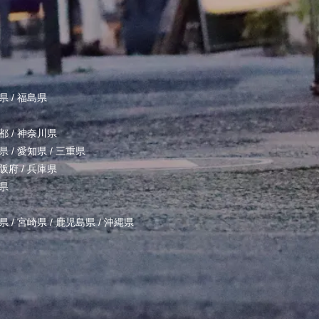
県
/
福島県
都
/
神奈川県
県
/
愛知県
/
三重県
阪府
/
兵庫県
県
県
/
宮崎県
/
鹿児島県
/
沖縄県