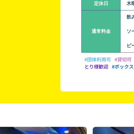
定休日
木
飲み
通常料金
ソ
ビ
#団体利用可
#貸切可
とり様歓迎
#ボック