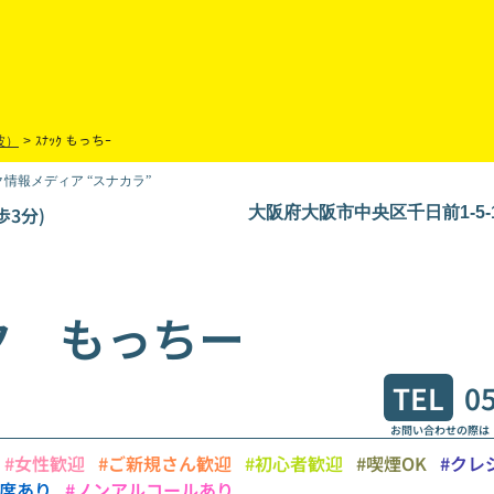
波）
>
ｽﾅｯｸ もっちｰ
情報メディア “スナカラ”
歩3分)
大阪府大阪市中央区千日前1-5-
ク もっちー
TEL
0
お問い合わせの際は
#女性歓迎
#ご新規さん歓迎
#初心者歓迎
#喫煙OK
#クレ
ス席あり
#ノンアルコールあり