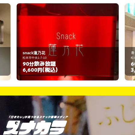
snack蓮乃花
Ｒ
松本市中央1-7-10
松
飲み放題
90分
6
(税込)
6,600円
3