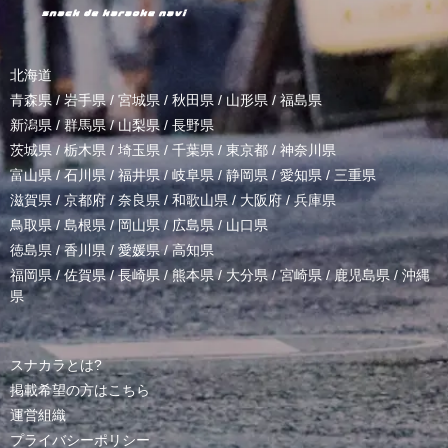
北海道
青森県
/
岩手県
/
宮城県
/
秋田県
/
山形県
/
福島県
新潟県
/
群馬県
/
山梨県
/
長野県
茨城県
/
栃木県
/
埼玉県
/
千葉県
/
東京都
/
神奈川県
富山県
/
石川県
/
福井県
/
岐阜県
/
静岡県
/
愛知県
/
三重県
滋賀県
/
京都府
/
奈良県
/
和歌山県
/
大阪府
/
兵庫県
鳥取県
/
島根県
/
岡山県
/
広島県
/
山口県
徳島県
/
香川県
/
愛媛県
/
高知県
福岡県
/
佐賀県
/
長崎県
/
熊本県
/
大分県
/
宮崎県
/
鹿児島県
/
沖縄
県
スナカラとは?
掲載希望の方はこちら
運営組織
プライバシーポリシー