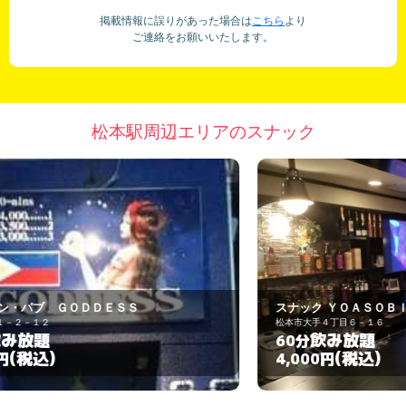
掲載情報に誤りがあった場合は
こちら
より
ご連絡をお願いいたします。
松本駅周辺エリアのスナック
スナック ＹＯＡＳＯＢＩ
松本市大手４丁目６－１６
松
飲み放題
60分
7
(税込)
4,000円
4