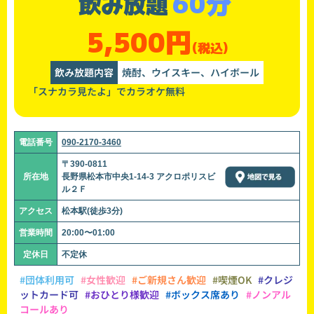
60分
飲み放題
5,500円
(税込)
飲み放題内容
焼酎、ウイスキー、ハイボール
「スナカラ見たよ」でカラオケ無料
電話番号
090-2170-3460
〒390-0811
所在地
長野県松本市中央1-14-3 アクロポリスビ
ル２Ｆ
アクセス
松本駅(徒歩3分)
営業時間
20:00〜01:00
定休日
不定休
#団体利用可
#女性歓迎
#ご新規さん歓迎
#喫煙OK
#クレジ
ットカード可
#おひとり様歓迎
#ボックス席あり
#ノンアル
コールあり