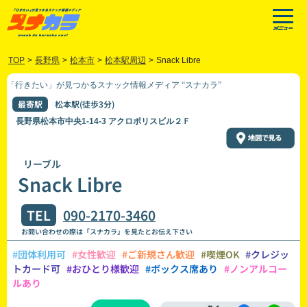
TOP
>
長野県
>
松本市
>
松本駅周辺
>
Snack Libre
「行きたい」が見つかるスナック情報メディア “スナカラ”
最寄駅
松本駅(徒歩3分)
長野県松本市中央1-14-3 アクロポリスビル２Ｆ
リーブル
Snack Libre
TEL
090-2170-3460
お問い合わせの際は「スナカラ」を見たとお伝え下さい
#団体利用可
#女性歓迎
#ご新規さん歓迎
#喫煙OK
#クレジッ
トカード可
#おひとり様歓迎
#ボックス席あり
#ノンアルコー
ルあり