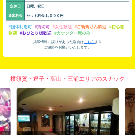
定休日
日曜、祝日
通常料金
セット料金１,０００円
#団体利用可
#貸切可
#女性歓迎
#ご新規さん歓迎
#初心者
歓迎
#おひとり様歓迎
#カウンター席のみ
掲載情報に誤りがあった場合は
こちら
より
ご連絡をお願いいたします。
横須賀・逗子・葉山・三浦エリアのスナック