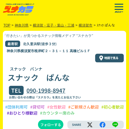
TOP
>
神奈川県
>
横須賀・逗子・葉山・三浦
>
横須賀市
>
ｽﾅｯｸ ぱんな
「行きたい」が見つかるスナック情報メディア “スナカラ”
最寄駅
北久里浜駅(徒歩３分)
神奈川県横須賀市根岸町２－３１－１１ 高橋ビル１Ｆ
スナック パンナ
スナック ぱんな
TEL
090-1998-8947
お問い合わせの際は「スナカラ」を見たとお伝え下さい
#団体利用可
#貸切可
#女性歓迎
#ご新規さん歓迎
#初心者歓迎
#おひとり様歓迎
#カウンター席のみ
フォローする
SHARE