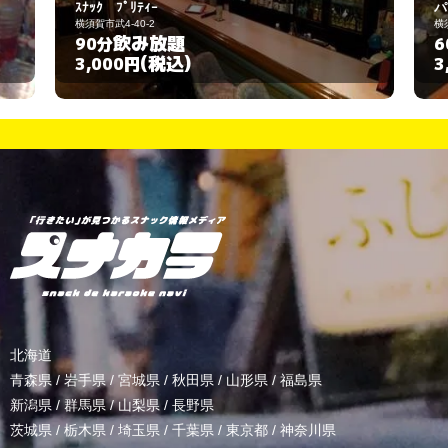
パール
横須賀市若松町3-7-6
飲み放題
60分
(税込)
3,000円
北海道
青森県
/
岩手県
/
宮城県
/
秋田県
/
山形県
/
福島県
新潟県
/
群馬県
/
山梨県
/
長野県
茨城県
/
栃木県
/
埼玉県
/
千葉県
/
東京都
/
神奈川県