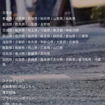
北海道
青森県
/
岩手県
/
宮城県
/
秋田県
/
山形県
/
福島県
新潟県
/
群馬県
/
山梨県
/
長野県
茨城県
/
栃木県
/
埼玉県
/
千葉県
/
東京都
/
神奈川県
富山県
/
石川県
/
福井県
/
岐阜県
/
静岡県
/
愛知県
/
三重県
滋賀県
/
京都府
/
奈良県
/
和歌山県
/
大阪府
/
兵庫県
鳥取県
/
島根県
/
岡山県
/
広島県
/
山口県
徳島県
/
香川県
/
愛媛県
/
高知県
福岡県
/
佐賀県
/
長崎県
/
熊本県
/
大分県
/
宮崎県
/
鹿児島県
/
沖縄
県
スナカラとは?
掲載希望の方はこちら
運営組織
プライバシーポリシー
お問い合わせ