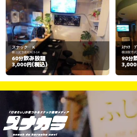
ｽﾅｯｸ ﾌﾟﾘﾃｨｰ
横須賀市武4-40-2
飲み放題
90分
(税込)
3,000円