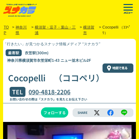
TO
>
神奈川
>
横須賀・逗子・葉山・三
>
横須賀
>
Cocopelli （ｺｺﾍﾟ
P
県
浦
市
ﾘ）
「行きたい」が見つかるスナック情報メディア “スナカラ”
最寄駅
衣笠駅(300m)
神奈川県横須賀市衣笠栄町1-43 ニュー並木ビル2F
Cocopelli （ココペリ）
TEL
090-4818-2206
お問い合わせの際は「スナカラ」を見たとお伝え下さい
フォローする
SHARE