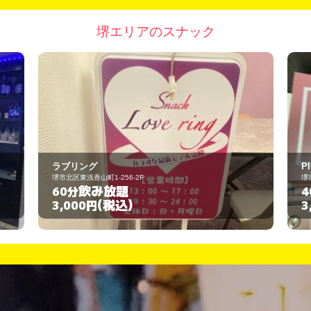
堺エリアのスナック
PINK MONSTER
堺市堺区翁橋町1丁2-9
飲み放題
40分
(税込)
3,000円