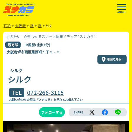
TOP
>
大阪府
>
堺
>
堺
>
ｼﾙｸ
「行きたい」が見つかるスナック情報メディア “スナカラ”
最寄駅
JR鳳駅(徒歩7分)
大阪府堺市西区鳳西町１丁２－３
シルク
シルク
TEL
072-266-3115
お問い合わせの際は「スナカラ」を見たとお伝え下さい
フォローする
SHARE