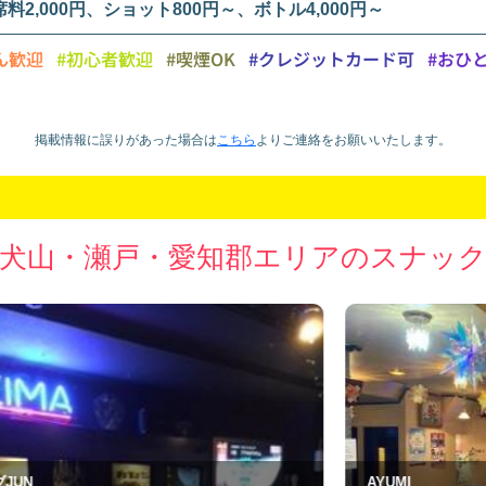
席料2,000円、ショット800円～、ボトル4,000円～
ん歓迎
#初心者歓迎
#喫煙OK
#クレジットカード可
#おひ
掲載情報に誤りがあった場合は
こちら
より
ご連絡をお願いいたします。
犬山・瀬戸・愛知郡エリアのスナッ
AYUMI
A