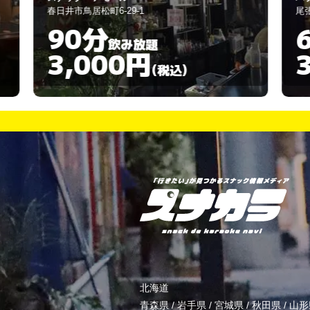
尾張旭市三郷町栄3
60分
飲み放題
3,000円
)
(税込)
北海道
青森県
/
岩手県
/
宮城県
/
秋田県
/
山形