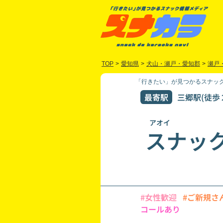
TOP
>
愛知県
>
犬山・瀬戸・愛知郡
>
瀬戸
「行きたい」が見つかるスナック
最寄駅
三郷駅(徒歩
アオイ
スナッ
#女性歓迎
#ご新規さ
コールあり