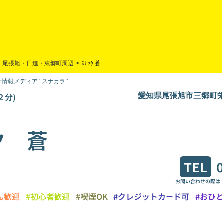
・尾張旭・日進・東郷町周辺
>
ｽﾅｯｸ 蒼
情報メディア “スナカラ”
２分)
愛知県尾張旭市三郷町栄
ク 蒼
TEL
お問い合わせの際は
ん歓迎
#初心者歓迎
#喫煙OK
#クレジットカード可
#おひ