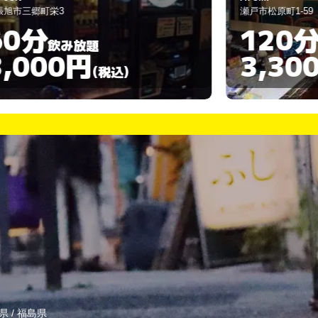
瀬戸市松原町1-59
尾
120分
飲み放題
3,300円
(税込)
県
/
福島県