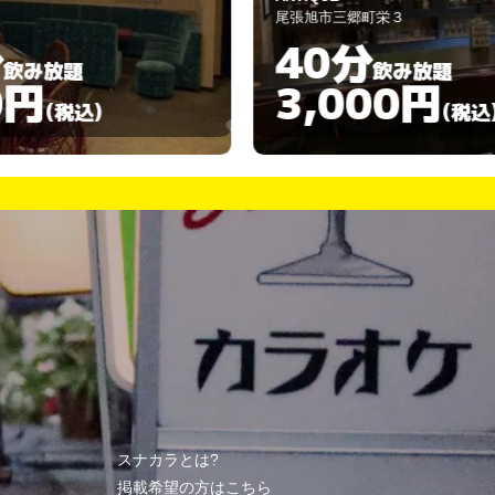
張旭市三郷町栄３
尾張旭市三郷町栄
40分
60分
飲み放題
3,000円
4,00
(税込)
スナカラとは?
掲載希望の方はこちら