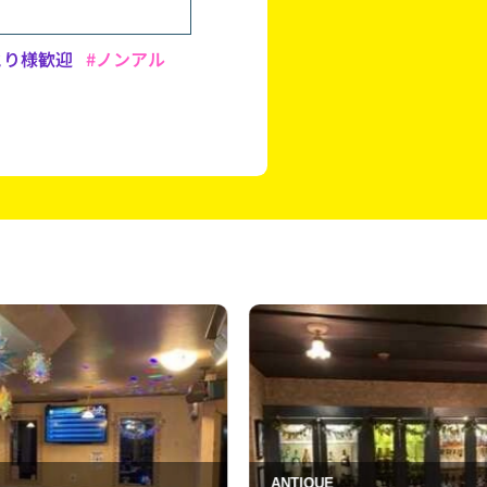
とり様歓迎
#ノンアル
ク
NTIQUE
スナック 蒼