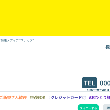
情報メディア “スナカラ”
長
TEL
00
お問い合わせの際は
#ご新規さん歓迎
#喫煙OK
#クレジットカード可
#おひとり
SH
フォローする