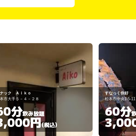
なっく你好
Ｒ03
本市中央1-5-11
松本市中央1-15-6
60分
60分
飲み放題
3,000円
3,00
(税込)