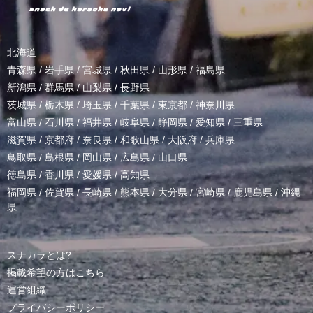
北海道
青森県
/
岩手県
/
宮城県
/
秋田県
/
山形県
/
福島県
新潟県
/
群馬県
/
山梨県
/
長野県
茨城県
/
栃木県
/
埼玉県
/
千葉県
/
東京都
/
神奈川県
富山県
/
石川県
/
福井県
/
岐阜県
/
静岡県
/
愛知県
/
三重県
滋賀県
/
京都府
/
奈良県
/
和歌山県
/
大阪府
/
兵庫県
鳥取県
/
島根県
/
岡山県
/
広島県
/
山口県
徳島県
/
香川県
/
愛媛県
/
高知県
福岡県
/
佐賀県
/
長崎県
/
熊本県
/
大分県
/
宮崎県
/
鹿児島県
/
沖縄
県
スナカラとは?
掲載希望の方はこちら
運営組織
プライバシーポリシー