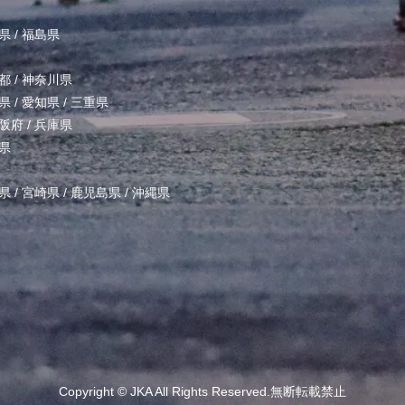
県
/
福島県
都
/
神奈川県
県
/
愛知県
/
三重県
阪府
/
兵庫県
県
県
/
宮崎県
/
鹿児島県
/
沖縄県
Copyright ©
JKA
All Rights Reserved.無断転載禁止