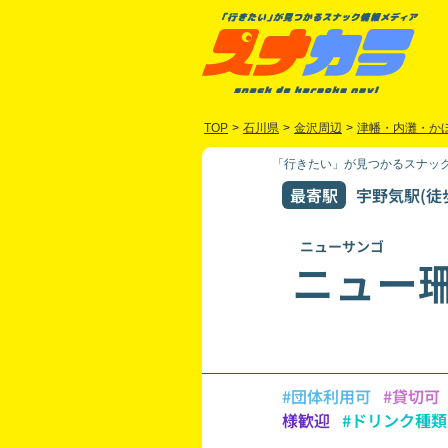
TOP
>
石川県
>
金沢周辺
>
津幡・内灘・か
「行きたい」が見つかるスナック
最寄駅
宇野気駅(徒
ニューサンゴ
ニュー
#団体利用可
#貸切可
様歓迎
#ドリンク種