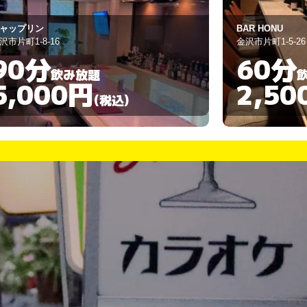
AR HONU
お龍
沢市片町1-5-26
金沢市本町1-8-12
60分
90分
飲み放題
2,500円
4,00
(税込)