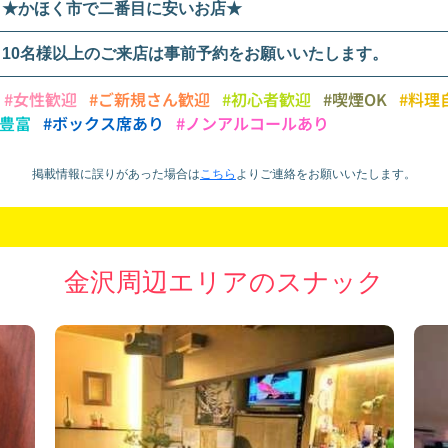
★かほく市で二番目に安いお店★
10名様以上のご来店は事前予約をお願いいたします。
#女性歓迎
#ご新規さん歓迎
#初心者歓迎
#喫煙OK
#料理
類豊富
#ボックス席あり
#ノンアルコールあり
掲載情報に誤りがあった場合は
こちら
より
ご連絡をお願いいたします。
金沢周辺エリアのスナック