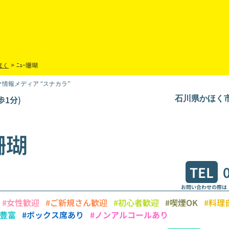
ほく
>
ﾆｭｰ珊瑚
情報メディア “スナカラ”
歩1分)
石川県かほく
珊瑚
TEL
お問い合わせの際は
#女性歓迎
#ご新規さん歓迎
#初心者歓迎
#喫煙OK
#料理
類豊富
#ボックス席あり
#ノンアルコールあり