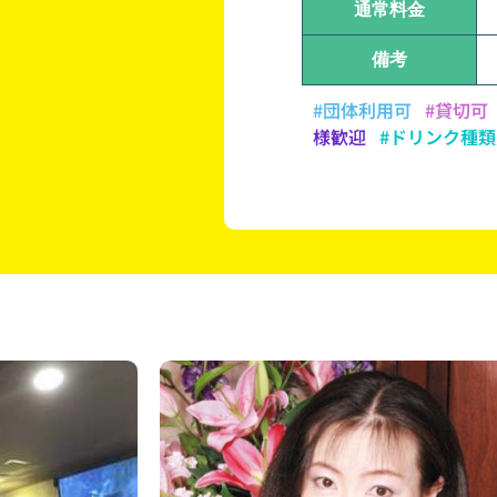
通常料金
備考
#団体利用可
#貸切可
様歓迎
#ドリンク種