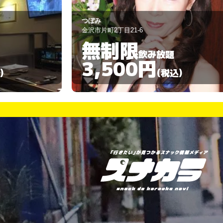
友栄
金沢市昭和町14-3
90分
飲み放題
4,000円
)
(税込)