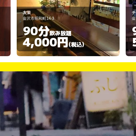
チャップリン
B
金沢市片町1-8-16
金
90分
飲み放題
5,000円
(税込)