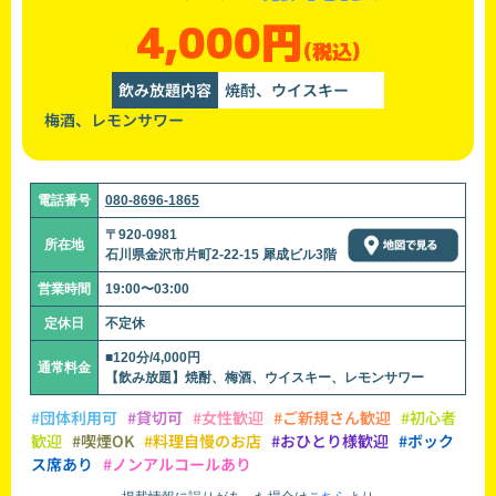
4,000円
(税込)
飲み放題内容
焼酎、ウイスキー
梅酒、レモンサワー
電話番号
080-8696-1865
〒920-0981
所在地
石川県金沢市片町2-22-15 犀成ビル3階
営業時間
19:00〜03:00
定休日
不定休
■120分/4,000円
通常料金
【飲み放題】焼酎、梅酒、ウイスキー、レモンサワー
#団体利用可
#貸切可
#女性歓迎
#ご新規さん歓迎
#初心者
歓迎
#喫煙OK
#料理自慢のお店
#おひとり様歓迎
#ボック
ス席あり
#ノンアルコールあり