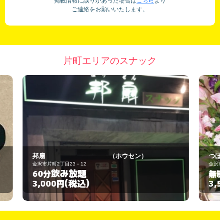
掲載情報に誤りがあった場合は
こちら
より
ご連絡をお願いいたします。
片町エリアのスナック
つぼみ
金沢市片町2丁目21-6
飲み放題
無制限
(税込)
3,500円