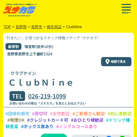
TOP
>
長野県
>
長野市
>
権堂周辺
>
ClubNine
「行きたい」が見つかるスナック情報メディア “スナカラ”
最寄駅
権堂駅(徒歩10分)
長野県長野市上千歳町1324
クラブナイン
ＣｌｕｂＮｉｎｅ
TEL
026-219-1099
お問い合わせの際は「スナカラ」を見たとお伝え下さい
#団体利用可
#貸切可
#女性歓迎
#ご新規さん歓迎
#初心者歓迎
#喫煙OK
#クレジットカード可
#おひとり様歓迎
#ドリンク種
類豊富
#ボックス席あり
#ノンアルコールあり