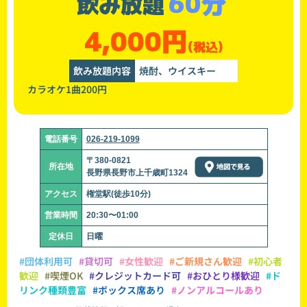
60分
飲み放題
4,000円
(税込)
飲み放題内容
焼酎、ウイスキー
カラオケ1曲200円
電話番号
026-219-1099
〒380-0821
所在地
長野県長野市上千歳町1324
アクセス
権堂駅(徒歩10分)
営業時間
20:30〜01:00
定休日
日曜
#団体利用可
#貸切可
#女性歓迎
#ご新規さん歓迎
#初心者
歓迎
#喫煙OK
#クレジットカード可
#おひとり様歓迎
#ド
リンク種類豊富
#ボックス席あり
#ノンアルコールあり