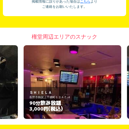
掲載情報に誤りがあった場合は
こちら
より
ご連絡をお願いいたします。
権堂周辺エリアのスナック
ＳＨＩＥＬＡ
6
長野市鶴賀上千歳町１３４７-４
長
飲み放題
90分
6
(税込)
3,000円
3