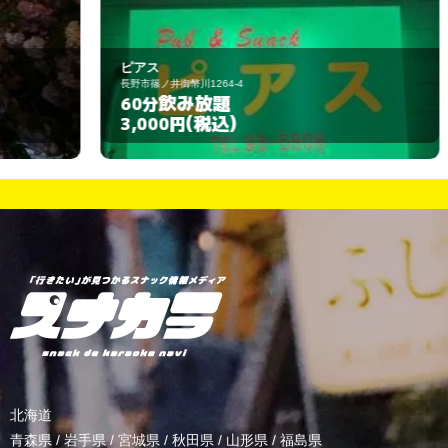
ピアス
ス
長野市篠ノ井御幣川1264-4
長
飲み放題
60分
6
(税込)
3,000円
3
北海道
青森県
/
岩手県
/
宮城県
/
秋田県
/
山形県
/
福島県