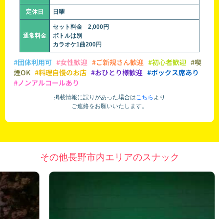
定休日
日曜
セット料金 2,000円
通常料金
ボトルは別
カラオケ1曲200円
#団体利用可
#女性歓迎
#ご新規さん歓迎
#初心者歓迎
#喫
煙OK
#料理自慢のお店
#おひとり様歓迎
#ボックス席あり
#ノンアルコールあり
掲載情報に誤りがあった場合は
こちら
より
ご連絡をお願いいたします。
その他長野市内エリアのスナック