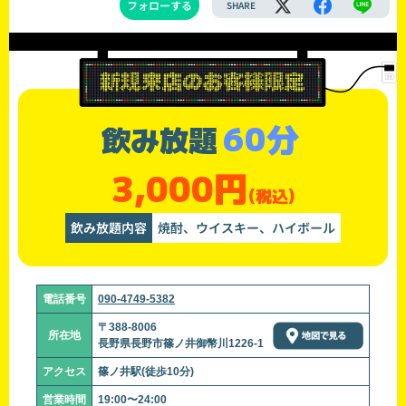
フォローする
SHARE
60分
飲み放題
3,000円
(税込)
飲み放題内容
焼酎、ウイスキー、ハイボール
電話番号
090-4749-5382
〒388-8006
所在地
長野県長野市篠ノ井御幣川1226-1
アクセス
篠ノ井駅(徒歩10分)
営業時間
19:00〜24:00