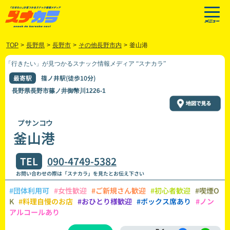
TOP
>
長野県
>
長野市
>
その他長野市内
>
釜山港
「行きたい」が見つかるスナック情報メディア “スナカラ”
最寄駅
篠ノ井駅(徒歩10分)
長野県長野市篠ノ井御幣川1226-1
プサンコウ
釜山港
TEL
090-4749-5382
お問い合わせの際は「スナカラ」を見たとお伝え下さい
#団体利用可
#女性歓迎
#ご新規さん歓迎
#初心者歓迎
#喫煙O
K
#料理自慢のお店
#おひとり様歓迎
#ボックス席あり
#ノン
アルコールあり