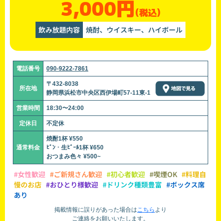
3,000円
(税込)
飲み放題内容
焼酎、ウイスキー、ハイボール
電話番号
090-9222-7861
〒432-8038
所在地
静岡県浜松市中央区西伊場町57-11東-1
営業時間
18:30〜24:00
定休日
不定休
焼酎1杯 ¥550
通常料金
ﾋﾞﾝ・生ﾋﾞｰﾙ1杯 ¥650
おつまみ色々 ¥500~
#女性歓迎
#ご新規さん歓迎
#初心者歓迎
#喫煙OK
#料理自
慢のお店
#おひとり様歓迎
#ドリンク種類豊富
#ボックス席
あり
掲載情報に誤りがあった場合は
こちら
より
ご連絡をお願いいたします。