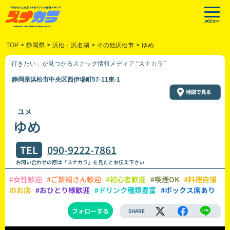
TOP
>
静岡県
>
浜松・浜名湖
>
その他浜松市
>
ゆめ
「行きたい」が見つかるスナック情報メディア “スナカラ”
静岡県浜松市中央区西伊場町57-11東-1
ユメ
ゆめ
TEL
090-9222-7861
お問い合わせの際は「スナカラ」を見たとお伝え下さい
#女性歓迎
#ご新規さん歓迎
#初心者歓迎
#喫煙OK
#料理自慢
のお店
#おひとり様歓迎
#ドリンク種類豊富
#ボックス席あり
フォローする
SHARE