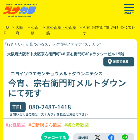
TO
>
大阪
>
心斎
>
東心斎橋・心斎橋
>
今宵､宗右衛門町ﾒﾙﾄﾀﾞｳﾝにて死
P
府
橋
筋
す
「行きたい」が見つかるスナック情報メディア “スナカラ”
大阪府大阪市中央区宗右衛門町3-8 宗右衛門町ギャラクシービル1 5階
コヨイソウエモンチョウメルトダウンニテシス
今宵、宗右衛門町メルトダウン
にて死す
TEL
080-2487-1418
お問い合わせの際は「スナカラ」を見たとお伝え下さい
#女性歓迎
#ご新規さん歓迎
#初心者歓迎
フォローする
SHARE