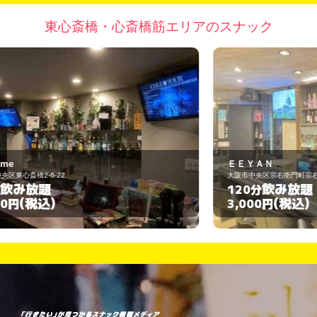
東心斎橋・心斎橋筋エリアのスナック
ＥＥＹＡＮ
T
大阪市中央区宗右衛門町宗右衛門町5-3
大
飲み放題
120分
(税込)
3,000円
3