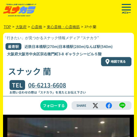
TOP
>
大阪府
>
心斎橋
>
東心斎橋・心斎橋筋
>
ｽﾅｯｸ 蘭
「行きたい」が見つかるスナック情報メディア “スナカラ”
最寄駅
近鉄日本橋駅(270m)日本橋駅(280m)なんば駅(540m)
大阪府大阪市中央区宗右衛門町3-8 ギャラクシービル５階
スナック 蘭
TEL
06-6213-6608
お問い合わせの際は「スナカラ」を見たとお伝え下さい
フォローする
SHARE