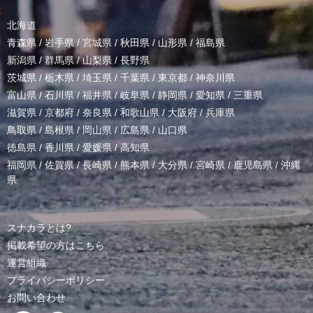
北海道
青森県
/
岩手県
/
宮城県
/
秋田県
/
山形県
/
福島県
新潟県
/
群馬県
/
山梨県
/
長野県
茨城県
/
栃木県
/
埼玉県
/
千葉県
/
東京都
/
神奈川県
富山県
/
石川県
/
福井県
/
岐阜県
/
静岡県
/
愛知県
/
三重県
滋賀県
/
京都府
/
奈良県
/
和歌山県
/
大阪府
/
兵庫県
鳥取県
/
島根県
/
岡山県
/
広島県
/
山口県
徳島県
/
香川県
/
愛媛県
/
高知県
福岡県
/
佐賀県
/
長崎県
/
熊本県
/
大分県
/
宮崎県
/
鹿児島県
/
沖縄
県
スナカラとは?
掲載希望の方はこちら
運営組織
プライバシーポリシー
お問い合わせ