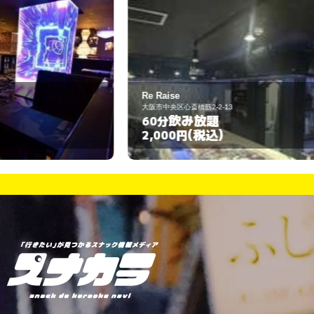
Re Raise
ヴ
大阪市中央区心斎橋筋2-2-13
中
飲み放題
60分
6
(税込)
2,000円
3