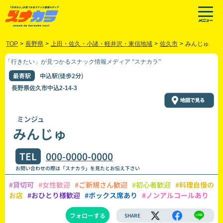
TOP
>
長野県
>
上田・佐久・小諸・軽井沢・東信地域
>
佐久市
>
みんじゅ
「行きたい」が見つかるスナック情報メディア “スナカラ”
最寄駅
中込駅(徒歩2分)
長野県佐久市中込2-14-3
ミンジュ
みんじゅ
TEL
000-0000-0000
お問い合わせの際は「スナカラ」を見たとお伝え下さい
#貸切可
#女性歓迎
#ご新規さん歓迎
#初心者歓迎
#料理自慢の
お店
#おひとり様歓迎
#ボックス席あり
#ノンアルコールあり
フォローする
SHARE