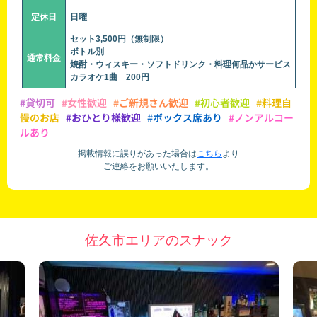
定休日
日曜
セット3,500円（無制限）
ボトル別
通常料金
焼酎・ウィスキー・ソフトドリンク・料理何品かサービス
カラオケ1曲 200円
#貸切可
#女性歓迎
#ご新規さん歓迎
#初心者歓迎
#料理自
慢のお店
#おひとり様歓迎
#ボックス席あり
#ノンアルコー
ルあり
掲載情報に誤りがあった場合は
こちら
より
ご連絡をお願いいたします。
佐久市エリアのスナック