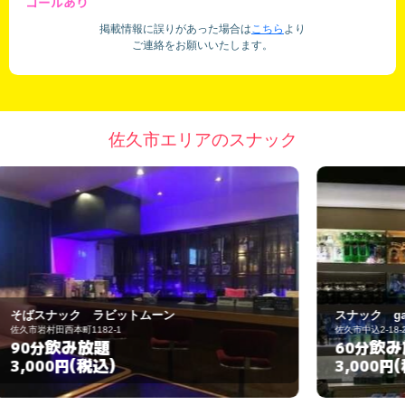
コールあり
掲載情報に誤りがあった場合は
こちら
より
ご連絡をお願いいたします。
佐久市エリアのスナック
スナック garden
佐久市中込2-18-22
佐
飲み放題
60分
(税込)
3,000円
5