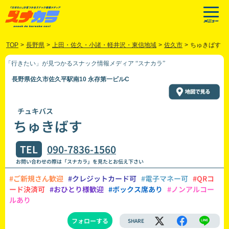
TOP
>
長野県
>
上田・佐久・小諸・軽井沢・東信地域
>
佐久市
>
ちゅきばす
「行きたい」が見つかるスナック情報メディア “スナカラ”
長野県佐久市佐久平駅南10 永存第一ビルC
チュキバス
ちゅきばす
TEL
090-7836-1560
お問い合わせの際は「スナカラ」を見たとお伝え下さい
#ご新規さん歓迎
#クレジットカード可
#電子マネー可
#QRコ
ード決済可
#おひとり様歓迎
#ボックス席あり
#ノンアルコー
ルあり
フォローする
SHARE