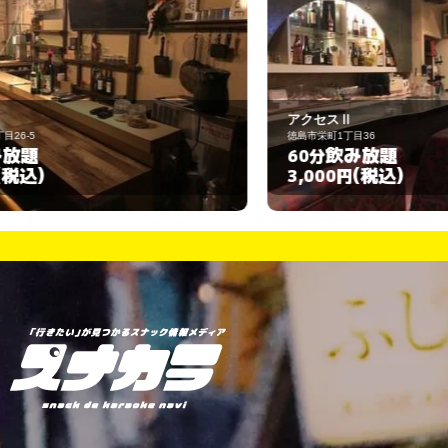
アクセスⅡ
M
徳島市栄町1丁目36
徳
飲み放題
60分
(税込)
3,000円
4