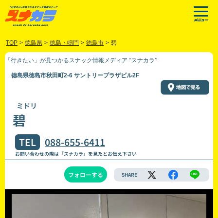
TOP
>
徳島県
>
徳島・鳴門
>
徳島市
>
碧
「行きたい」が見つかるスナック情報メディア “スナカラ”
徳島県徳島市秋田町2-6 サントリープラザビル2F
ミドリ
碧
TEL
088-655-6411
お問い合わせの際は「スナカラ」を見たとお伝え下さい
フォローする
SHARE