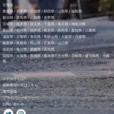
北海道
青森県
/
岩手県
/
宮城県
/
秋田県
/
山形県
/
福島県
新潟県
/
群馬県
/
山梨県
/
長野県
茨城県
/
栃木県
/
埼玉県
/
千葉県
/
東京都
/
神奈川県
富山県
/
石川県
/
福井県
/
岐阜県
/
静岡県
/
愛知県
/
三重県
滋賀県
/
京都府
/
奈良県
/
和歌山県
/
大阪府
/
兵庫県
鳥取県
/
島根県
/
岡山県
/
広島県
/
山口県
徳島県
/
香川県
/
愛媛県
/
高知県
福岡県
/
佐賀県
/
長崎県
/
熊本県
/
大分県
/
宮崎県
/
鹿児島県
/
沖縄
県
スナカラとは?
掲載希望の方はこちら
運営組織
プライバシーポリシー
お問い合わせ