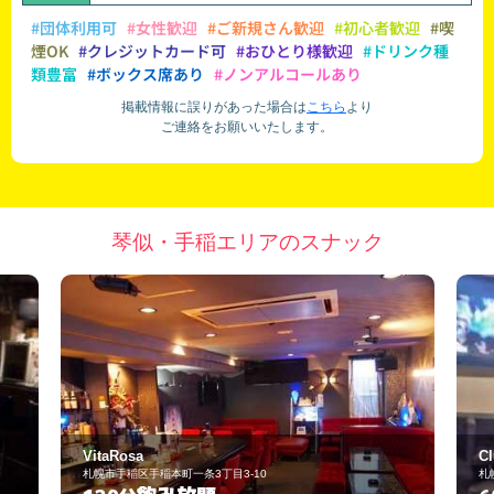
#団体利用可
#女性歓迎
#ご新規さん歓迎
#初心者歓迎
#喫
煙OK
#クレジットカード可
#おひとり様歓迎
#ドリンク種
類豊富
#ボックス席あり
#ノンアルコールあり
掲載情報に誤りがあった場合は
こちら
より
ご連絡をお願いいたします。
琴似・手稲エリアのスナック
aRosa
Club DURAS
市手稲区手稲本町一条3丁目3-10
札幌市西区琴似一条3丁