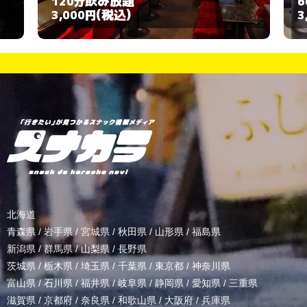
飲み放題
飲み放
20分
60分
(税込)
(税込
,000円
3,000円
北海道
青森県
/
岩手県
/
宮城県
/
秋田県
/
山形県
/
福島県
新潟県
/
群馬県
/
山梨県
/
長野県
茨城県
/
栃木県
/
埼玉県
/
千葉県
/
東京都
/
神奈川県
富山県
/
石川県
/
福井県
/
岐阜県
/
静岡県
/
愛知県
/
三重県
滋賀県
/
京都府
/
奈良県
/
和歌山県
/
大阪府
/
兵庫県