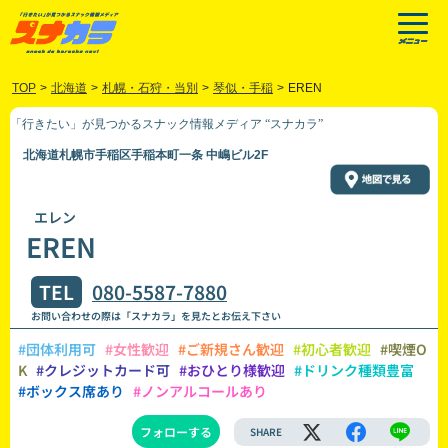
TOP
>
北海道
>
札幌・石狩・当別
>
琴似・手稲
>
EREN
「行きたい」が見つかるスナック情報メディア “スナカラ”
北海道札幌市手稲区手稲本町一条 中嶋ビル2F
エレン
EREN
TEL
080-5587-7880
お問い合わせの際は「スナカラ」を見たとお伝え下さい
#団体利用可
#女性歓迎
#ご新規さん歓迎
#初心者歓迎
#喫煙O
K
#クレジットカード可
#おひとり様歓迎
#ドリンク種類豊富
#ボックス席あり
#ノンアルコールあり
フォローする
SHARE