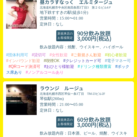
昼カラすなっく エルミタージュ
北海道札幌市中央区南四条西3丁目3 第２Ｇビル6Ｆ
地下鉄すすきの駅(徒歩1分)
営業時間：15:00〜01:00
定休日：なし
90分飲み放題
新規来店の
(税込)
3,000円
お客様限定
飲み放題内容：焼酎、ウイスキー、ハイボール
#団体利用可
#貸切可
#女性歓迎
#ご新規さん歓迎
#初心者歓迎
#インバウンド歓迎
#喫煙OK
#クレジットカード可
#電子マネー可
#QRコード決済可
#おひとり様歓迎
#ドリンク種類豊富
#ボック
ス席あり
#ノンアルコールあり
ラウンジ ルージュ
北海道札幌市西区琴似一条3丁目 TM-23ビル2F
琴似駅(260m)
営業時間：21:00〜05:00
定休日：なし
60分飲み放題
新規来店の
(税込)
3,000円
お客様限定
飲み放題内容：日本酒、ビール、焼酎、ウイスキ