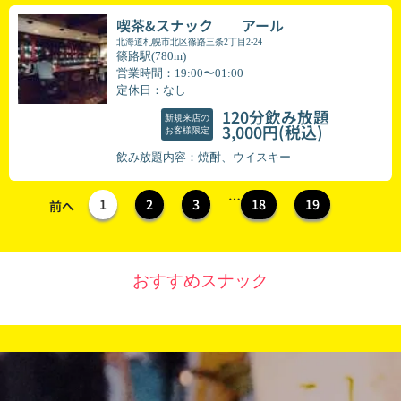
喫茶&スナック アール
北海道札幌市北区篠路三条2丁目2-24
篠路駅(780m)
営業時間：19:00〜01:00
定休日：なし
120分飲み放題
新規来店の
(税込)
3,000円
お客様限定
飲み放題内容：焼酎、ウイスキー
…
1
2
3
18
19
前へ
おすすめスナック