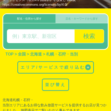
https://creativecommons.org/licenses/by/4.0/
駅名・住所から探す
店名・キーワードから探す
検索
TOP
>
全国
>
北海道
>
札幌・石狩・当別
エリア/サービスで絞り込む
＋
並び替え
北海道札幌・
石狩
・
当別エリアにあるお得な飲み放題サービスを提供するお店が見つか
りました。 地図表示でご覧いただく事もできます。