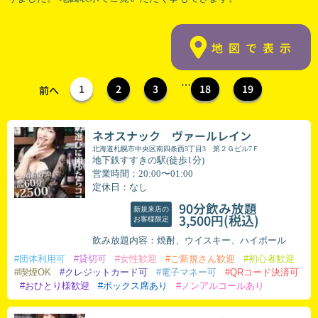
地図で表示
…
1
2
3
18
19
前へ
ネオスナック ヴァールレイン
北海道札幌市中央区南四条西3丁目3 第２Ｇビル7Ｆ
地下鉄すすきの駅(徒歩1分)
営業時間：20:00〜01:00
定休日：なし
90分飲み放題
新規来店の
(税込)
3,500円
お客様限定
飲み放題内容：焼酎、ウイスキー、ハイボール
#団体利用可
#貸切可
#女性歓迎
#ご新規さん歓迎
#初心者歓迎
#喫煙OK
#クレジットカード可
#電子マネー可
#QRコード決済可
#おひとり様歓迎
#ボックス席あり
#ノンアルコールあり