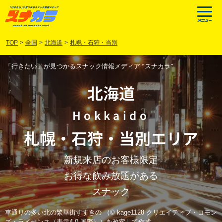
TOP
>
全国
>
北海道
>
札幌・石狩・当別
「行きたい」が見つかるスナック情報メディア “スナカラ”
北海道
Hokkaido
札幌
・
石狩
・
当別
エリア
新規来店のお客様限定
お得な飲み放題がある
スナック
車通りの多い北の繁華街すすきの （© kage1128 クリエイティブ・コモン
ズ・ライセンス（表示4.0 国際））を改変して作成