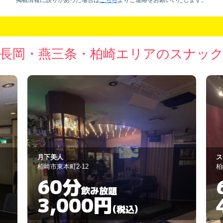
長岡・燕三条・柏崎エリアのスナッ
スナック クローバー
喫
柏崎市東本町1-8-34
燕
60分
飲み放題
4,000円
(税込)