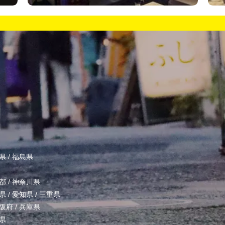
県
/
福島県
都
/
神奈川県
県
/
愛知県
/
三重県
阪府
/
兵庫県
県