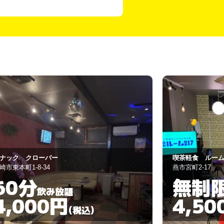
ク
茶軽食 ルーム217
人と喜
市宮町2-17
三条市本町2-3-1
無制限
60分
飲み放題
4,500円
2,50
(税込)