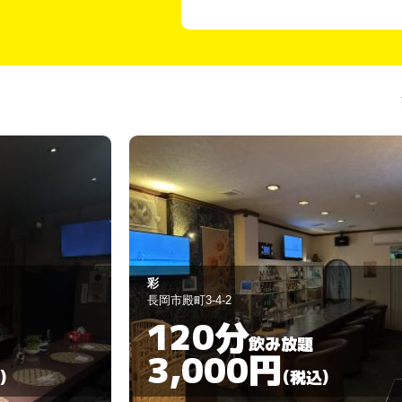
月下美人
柏崎市東本町2-12
60分
飲み放題
3,000円
)
(税込)