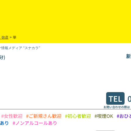
・弥彦
>
華
情報メディア “スナカラ”
分)
新
TEL
お問い合わせの際は
#女性歓迎
#ご新規さん歓迎
#初心者歓迎
#喫煙OK
#おひ
席あり
#ノンアルコールあり