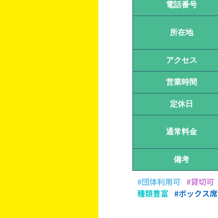
電話番号
所在地
アクセス
営業時間
定休日
通常料金
備考
#団体利用可
#貸切可
種類豊富
#ボックス