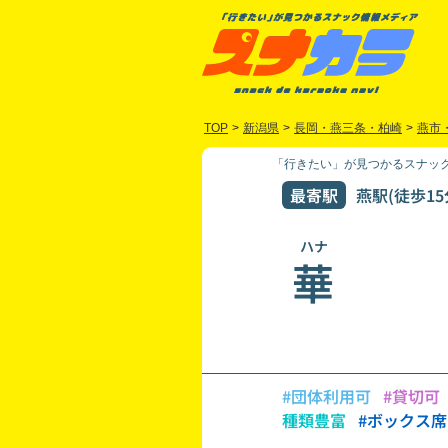
TOP
>
新潟県
>
長岡・燕三条・柏崎
>
燕市
「行きたい」が見つかるスナック
最寄駅
燕駅(徒歩15
ハナ
華
#団体利用可
#貸切可
種類豊富
#ボックス