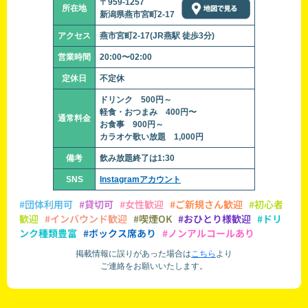
〒959-1257
所在地
新潟県燕市宮町2-17
アクセス
燕市宮町2-17(JR燕駅 徒歩3分)
営業時間
20:00〜02:00
定休日
不定休
ドリンク 500円～
軽食・おつまみ 400円〜
通常料金
お食事 900円～
カラオケ歌い放題 1,000円
備考
飲み放題終了は1:30
SNS
Instagramアカウント
#団体利用可
#貸切可
#女性歓迎
#ご新規さん歓迎
#初心者
歓迎
#インバウンド歓迎
#喫煙OK
#おひとり様歓迎
#ドリ
ンク種類豊富
#ボックス席あり
#ノンアルコールあり
掲載情報に誤りがあった場合は
こちら
より
ご連絡をお願いいたします。