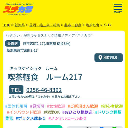
TOP
>
新潟県
>
長岡・燕三条・柏崎
>
燕市・弥彦
>
喫茶軽食 ﾙｰﾑ217
「行きたい」が見つかるスナック情報メディア “スナカラ”
最寄駅
燕市宮町2-17(JR燕駅 徒歩3分)
新潟県燕市宮町2-17
キッサケイショク ルーム
喫茶軽食 ルーム217
TEL
0256-46-8392
お問い合わせの際は「スナカラ」を見たとお伝え下さい
#団体利用可
#貸切可
#女性歓迎
#ご新規さん歓迎
#初心者歓迎
#インバウンド歓迎
#喫煙OK
#おひとり様歓迎
#ドリンク種類
豊富
#ボックス席あり
#ノンアルコールあり