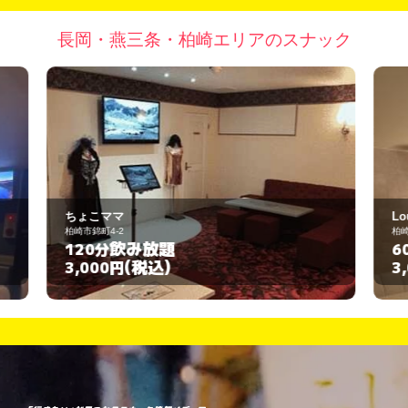
長岡・燕三条・柏崎エリアのスナック
Lounge an-an
柏崎市東本町2-1-4
飲み放題
60分
(税込)
3,000円