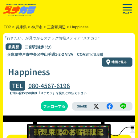
TOP
>
兵庫県
>
神戸市
>
三宮駅周辺
>
Happiness
「行きたい」が見つかるスナック情報メディア “スナカラ”
最寄駅
三宮駅(徒歩5分)
兵庫県神戸市中央区中山手通1-2-2 VIVA COASTビル5階
Happiness
TEL
080-4567-6196
お問い合わせの際は「スナカラ」を見たとお伝え下さい
フォローする
SHARE