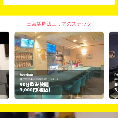
三宮駅周辺エリアのスナック
RAFTEL
2
神戸市中央区中山手通1-6-2
飲み放題
60分
(税込)
3,000円