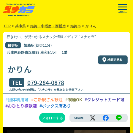
TOP
>
兵庫県
>
姫路・中播磨・西播磨
>
姫路市
>
かりん
「行きたい」が見つかるスナック情報メディア “スナカラ”
最寄駅
姫路駅(徒歩11分)
兵庫県姫路市塩町88 幸和ビルⅡ 1階
かりん
TEL
079-284-0878
お問い合わせの際は「スナカラ」を見たとお伝え下さい
#団体利用可
#ご新規さん歓迎
#喫煙OK
#クレジットカード可
#おひとり様歓迎
#ボックス席あり
フォローする
SHARE