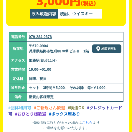
3,000円
(税込)
飲み放題内容
焼酎、ウイスキー
電話番号
079-284-0878
〒670-0904
所在地
兵庫県姫路市塩町88 幸和ビルⅡ 1階
アクセス
姫路駅(徒歩11分)
営業時間
19:00〜01:00
定休日
日曜、祝日
通常料金
セット 3時間￥5,000- それ以降 毎+￥1,000-
備考
新規お客様限定
#団体利用可
#ご新規さん歓迎
#喫煙OK
#クレジットカード
可
#おひとり様歓迎
#ボックス席あり
掲載情報に誤りがあった場合は
こちら
より
ご連絡をお願いいたします。