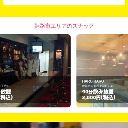
姫路市エリアのスナック
HARU HARU
D
姫路市広畑区東新町1-31
姫
飲み放題
90分
6
(税込)
3,000円
3