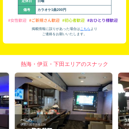
定休日
日曜
備考
カラオケ1曲200円
#女性歓迎
#ご新規さん歓迎
#初心者歓迎
#おひとり様歓迎
掲載情報に誤りがあった場合は
こちら
より
ご連絡をお願いいたします。
熱海・伊豆・下田エリアのスナック
うたや とら
伊東市宇佐美1652