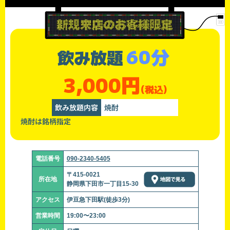
60分
飲み放題
3,000円
(税込)
飲み放題内容
焼酎
焼酎は銘柄指定
電話番号
090-2340-5405
〒415-0021
所在地
静岡県下田市一丁目15-30
アクセス
伊豆急下田駅(徒歩3分)
営業時間
19:00〜23:00