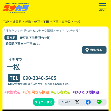
TOP
>
静岡県
>
熱海・伊豆・下田
>
下田・東伊豆
>
一松
「行きたい」が見つかるスナック情報メディア “スナカラ”
最寄駅
伊豆急下田駅(徒歩3分)
静岡県下田市一丁目15-30
イチマツ
一松
TEL
090-2340-5405
お問い合わせの際は「スナカラ」を見たとお伝え下さい
#女性歓迎
#ご新規さん歓迎
#初心者歓迎
#おひとり様歓迎
フォローする
SHARE