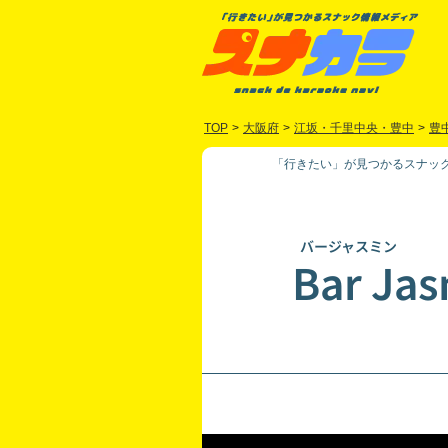
TOP
>
大阪府
>
江坂・千里中央・豊中
>
豊
「行きたい」が見つかるスナック
バージャスミン
Bar Ja