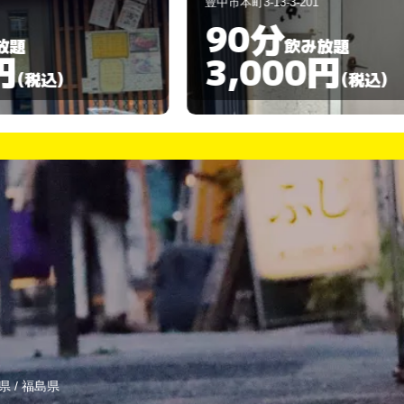
豊中市本町3-13-3-201
豊
90分
飲み放題
3,000円
(税込)
県
/
福島県