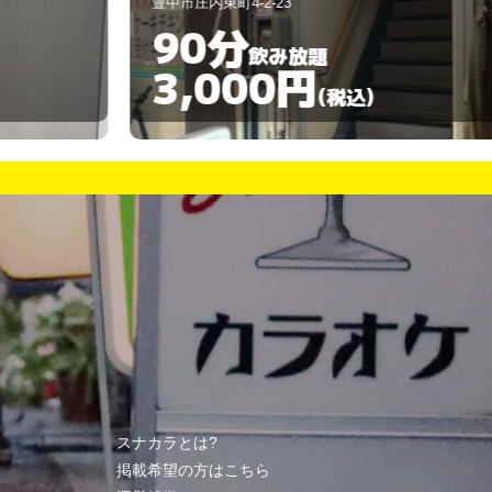
中市庄内東町4-2-23
豊中市服部西町2-7
90分
60分
飲み放題
3,000円
3,00
(税込)
スナカラとは?
掲載希望の方はこちら