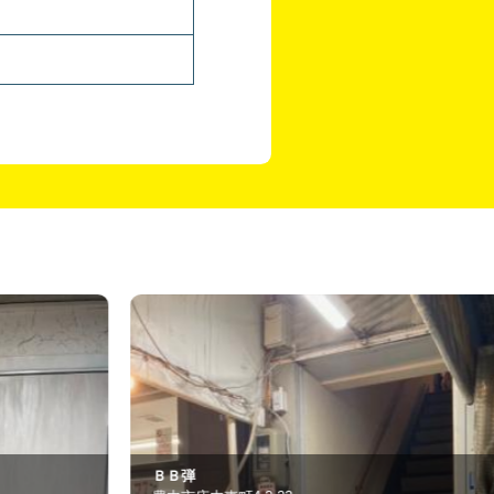
Ｂ弾
にゃふ