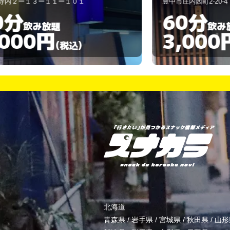
０１
豊中市庄内西町2-20-4
60分
飲み放題
3,000円
)
(税込)
北海道
青森県
/
岩手県
/
宮城県
/
秋田県
/
山形