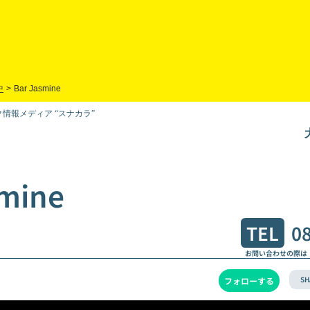
中
>
Bar Jasmine
情報メディア “スナカラ”
smine
TEL
0
お問い合わせの際は
SH
フォローする