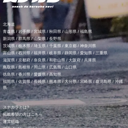
北海道
青森県
/
岩手県
/
宮城県
/
秋田県
/
山形県
/
福島県
新潟県
/
群馬県
/
山梨県
/
長野県
茨城県
/
栃木県
/
埼玉県
/
千葉県
/
東京都
/
神奈川県
富山県
/
石川県
/
福井県
/
岐阜県
/
静岡県
/
愛知県
/
三重県
滋賀県
/
京都府
/
奈良県
/
和歌山県
/
大阪府
/
兵庫県
鳥取県
/
島根県
/
岡山県
/
広島県
/
山口県
徳島県
/
香川県
/
愛媛県
/
高知県
福岡県
/
佐賀県
/
長崎県
/
熊本県
/
大分県
/
宮崎県
/
鹿児島県
/
沖縄
県
スナカラとは?
掲載希望の方はこちら
運営組織