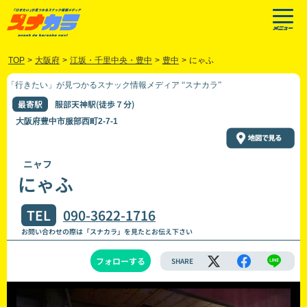
TOP
>
大阪府
>
江坂・千里中央・豊中
>
豊中
>
にゃふ
「行きたい」が見つかるスナック情報メディア “スナカラ”
最寄駅
服部天神駅(徒歩７分)
大阪府豊中市服部西町2-7-1
ニャフ
にゃふ
TEL
090-3622-1716
お問い合わせの際は「スナカラ」を見たとお伝え下さい
フォローする
SHARE