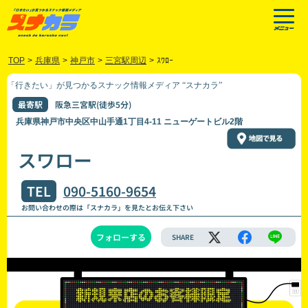
TOP
>
兵庫県
>
神戸市
>
三宮駅周辺
>
ｽﾜﾛｰ
「行きたい」が見つかるスナック情報メディア “スナカラ”
最寄駅
阪急三宮駅(徒歩5分)
兵庫県神戸市中央区中山手通1丁目4-11 ニューゲートビル2階
スワロー
TEL
090-5160-9654
お問い合わせの際は「スナカラ」を見たとお伝え下さい
フォローする
SHARE