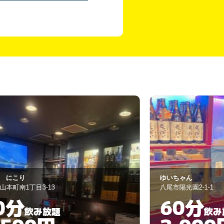
いちゃん
樽
尾市陽光園2-1-1
八尾市志紀町
60分
60分
飲み放題