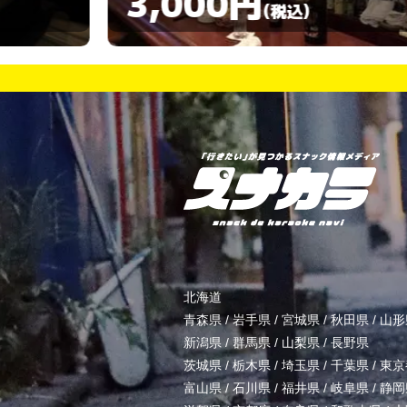
3,000円
)
(税込)
北海道
青森県
/
岩手県
/
宮城県
/
秋田県
/
山形
新潟県
/
群馬県
/
山梨県
/
長野県
茨城県
/
栃木県
/
埼玉県
/
千葉県
/
東京
富山県
/
石川県
/
福井県
/
岐阜県
/
静岡