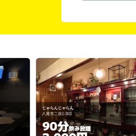
ポーのへや
八尾市本町7-7-18
60分
飲み放題