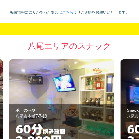
掲載情報に誤りがあった場合は
こちら
より
ご連絡をお願いいたします。
八尾エリアのスナック
Snack にこり
ゆ
八尾市山本町南1丁目3-13
八
60分
飲み放題