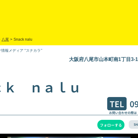
>
八尾
>
Snack nalu
情報メディア “スナカラ”
大阪府八尾市山本町南1丁目3-1
ｃｋ ｎａｌｕ
TEL
0
お問い合わせの際は
SH
フォローする