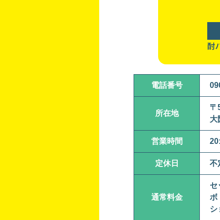
酎
電話番号
09
〒5
所在地
大
営業時間
20
定休日
不
セ
通常料金
ボ
シ