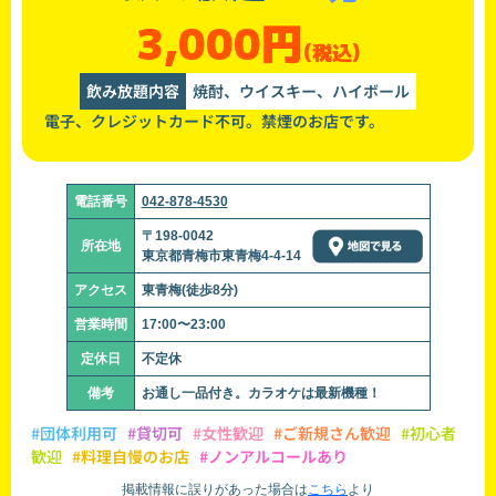
3,000円
(税込)
飲み放題内容
焼酎、ウイスキー、ハイボール
電子、クレジットカード不可。禁煙のお店です。
電話番号
042-878-4530
〒198-0042
所在地
東京都青梅市東青梅4-4-14
アクセス
東青梅(徒歩8分)
営業時間
17:00〜23:00
定休日
不定休
備考
お通し一品付き。カラオケは最新機種！
#団体利用可
#貸切可
#女性歓迎
#ご新規さん歓迎
#初心者
歓迎
#料理自慢のお店
#ノンアルコールあり
掲載情報に誤りがあった場合は
こちら
より