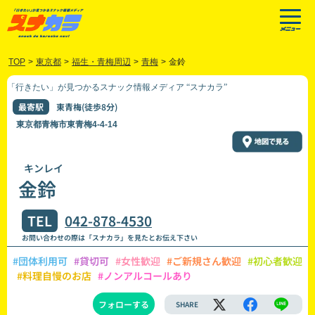
TOP
>
東京都
>
福生・青梅周辺
>
青梅
>
金鈴
「行きたい」が見つかるスナック情報メディア “スナカラ”
最寄駅
東青梅(徒歩8分)
東京都青梅市東青梅4-4-14
キンレイ
金鈴
TEL
042-878-4530
お問い合わせの際は「スナカラ」を見たとお伝え下さい
#団体利用可
#貸切可
#女性歓迎
#ご新規さん歓迎
#初心者歓迎
#料理自慢のお店
#ノンアルコールあり
フォローする
SHARE