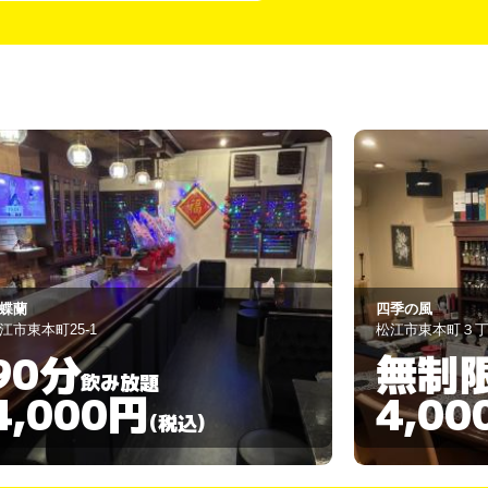
季の風
夢物語
江市東本町３丁目42
松江市東本町３丁
無制限
90分
飲み放題
4,000円
4,00
(税込)