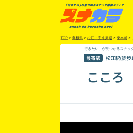
TOP
>
島根県
>
松江・安来周辺
>
東本町
>
「行きたい」が見つかるスナック
最寄駅
松江駅(徒歩1
こころ