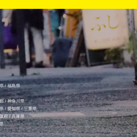
県
/
福島県
都
/
神奈川県
県
/
愛知県
/
三重県
阪府
/
兵庫県
県