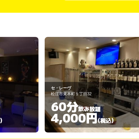
なぽり
松江市東本町2-11
60分
飲み放題
4,000円
)
(税込)