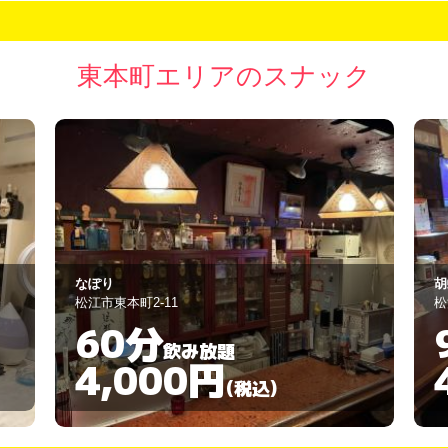
東本町エリアのスナック
胡蝶蘭
四
松江市東本町25-1
松
90分
飲み放題
4,000円
(税込)