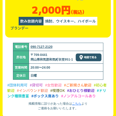
2,000円
(税込)
飲み放題内容
焼酎、ウイスキー、ハイボール
ブランデー
電話番号
090-7127-2120
〒709-0441
所在地
岡山県和気郡和気町衣笠951-1
営業時間
20:00〜24:00
定休日
日曜
#団体利用可
#貸切可
#女性歓迎
#ご新規さん歓迎
#初心者
歓迎
#インバウンド歓迎
#喫煙OK
#おひとり様歓迎
#ドリ
ンク種類豊富
#ボックス席あり
#ノンアルコールあり
掲載情報に誤りがあった場合は
こちら
より
ご連絡をお願いいたします。