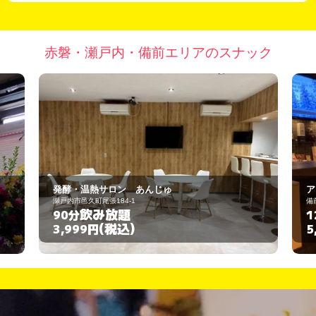
赤磐・瀬戸内・備前エリアのスナック
発酵・温熱サロン あんじゅ
ア
瀬戸内市邑久町尾張184-1
備
飲み放題
90分
1
(税込)
3,999円
5