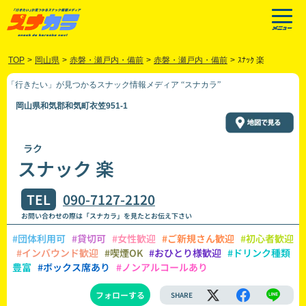
TOP
>
岡山県
>
赤磐・瀬戸内・備前
>
赤磐・瀬戸内・備前
>
ｽﾅｯｸ 楽
「行きたい」が見つかるスナック情報メディア “スナカラ”
岡山県和気郡和気町衣笠951-1
ラク
スナック 楽
TEL
090-7127-2120
お問い合わせの際は「スナカラ」を見たとお伝え下さい
#団体利用可
#貸切可
#女性歓迎
#ご新規さん歓迎
#初心者歓迎
#インバウンド歓迎
#喫煙OK
#おひとり様歓迎
#ドリンク種類
豊富
#ボックス席あり
#ノンアルコールあり
フォローする
SHARE