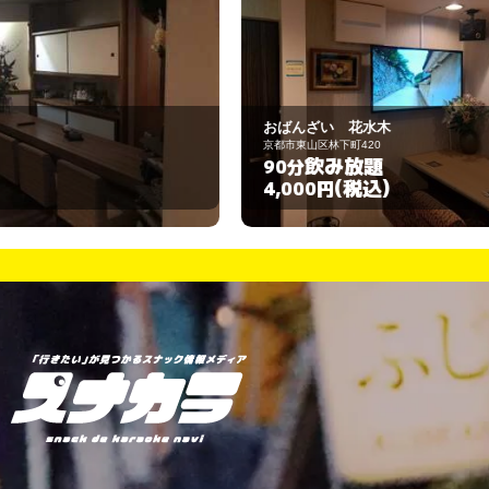
おばんざい 花水木
祇
京都市東山区林下町420
京
飲み放題
90分
6
(税込)
4,000円
3