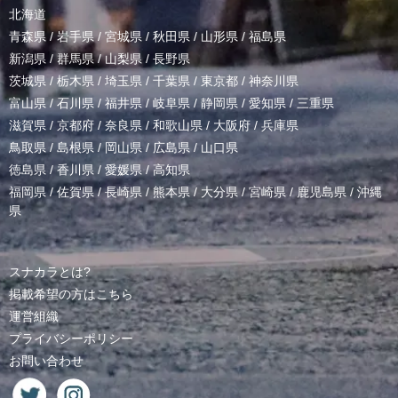
北海道
青森県
/
岩手県
/
宮城県
/
秋田県
/
山形県
/
福島県
新潟県
/
群馬県
/
山梨県
/
長野県
茨城県
/
栃木県
/
埼玉県
/
千葉県
/
東京都
/
神奈川県
富山県
/
石川県
/
福井県
/
岐阜県
/
静岡県
/
愛知県
/
三重県
滋賀県
/
京都府
/
奈良県
/
和歌山県
/
大阪府
/
兵庫県
鳥取県
/
島根県
/
岡山県
/
広島県
/
山口県
徳島県
/
香川県
/
愛媛県
/
高知県
福岡県
/
佐賀県
/
長崎県
/
熊本県
/
大分県
/
宮崎県
/
鹿児島県
/
沖縄
県
スナカラとは?
掲載希望の方はこちら
運営組織
プライバシーポリシー
お問い合わせ