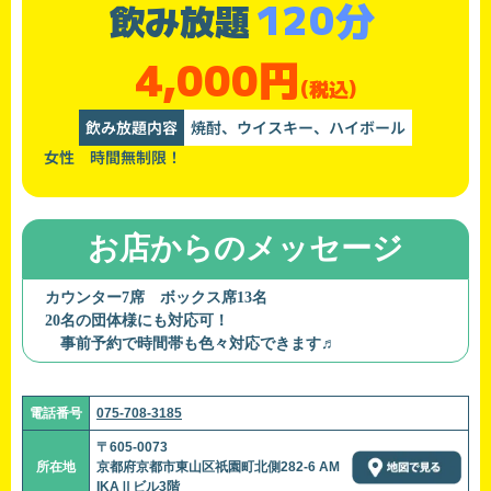
120分
飲み放題
4,000円
(税込)
飲み放題内容
焼酎、ウイスキー、ハイボール
女性 時間無制限！
お店からのメッセージ
カウンター7席 ボックス席13名
20名の団体様にも対応可！
事前予約で時間帯も色々対応できます♬
電話番号
075-708-3185
〒605-0073
所在地
京都府京都市東山区祇園町北側282-6 AM
IKAⅡビル3階