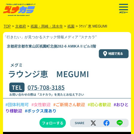
TOP
>
京都府
>
祇園・岡崎・清水寺
>
祇園
>
ﾗｳﾝｼﾞ恵 MEGUMI
「行きたい」が見つかるスナック情報メディア “スナカラ”
京都府京都市東山区祇園町北側282-6 AMIKAⅡビル3階
メグミ
ラウンジ恵 MEGUMI
TEL
075-708-3185
お問い合わせの際は「スナカラ」を見たとお伝え下さい
#団体利用可
#女性歓迎
#ご新規さん歓迎
#初心者歓迎
#おひと
り様歓迎
#ボックス席あり
フォローする
SHARE