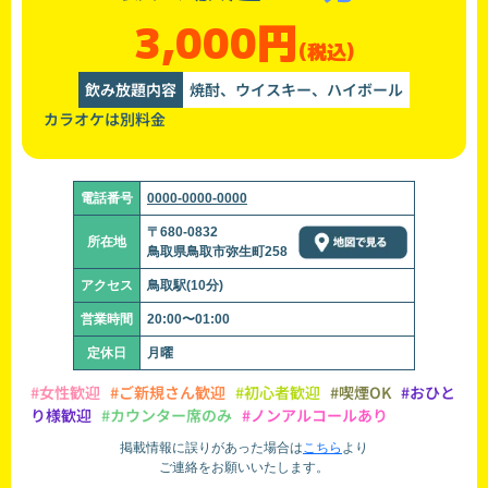
3,000円
(税込)
飲み放題内容
焼酎、ウイスキー、ハイボール
カラオケは別料金
電話番号
0000-0000-0000
〒680-0832
所在地
鳥取県鳥取市弥生町258
アクセス
鳥取駅(10分)
営業時間
20:00〜01:00
定休日
月曜
#女性歓迎
#ご新規さん歓迎
#初心者歓迎
#喫煙OK
#おひと
り様歓迎
#カウンター席のみ
#ノンアルコールあり
掲載情報に誤りがあった場合は
こちら
より
ご連絡をお願いいたします。