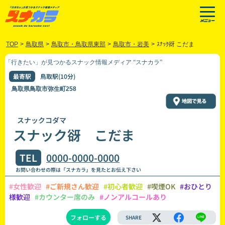
TOP
>
鳥取県
>
鳥取市・鳥取県東部
>
鳥取市・岩美
>
ｽﾅｯｸ谺 こだま
「行きたい」が見つかるスナック情報メディア “スナカラ”
最寄駅
鳥取駅(10分)
鳥取県鳥取市弥生町258
スナックコダマ
スナック谺 こだま
TEL
0000-0000-0000
お問い合わせの際は「スナカラ」を見たとお伝え下さい
#女性歓迎
#ご新規さん歓迎
#初心者歓迎
#喫煙OK
#おひとり
様歓迎
#カウンター席のみ
#ノンアルコールあり
フォローする
SHARE