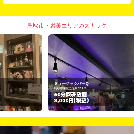
鳥取市・岩美エリアのスナック
ミュージックバーＱ
槐
鳥取市末広温泉町253-5
鳥
飲み放題
60分
6
(税込)
3,000円
3