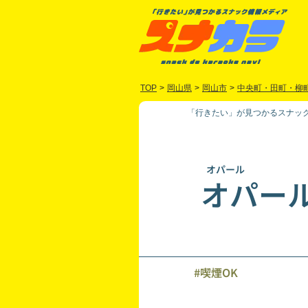
TOP
>
岡山県
>
岡山市
>
中央町・田町・柳
「行きたい」が見つかるスナック
オパール
オパー
#喫煙OK