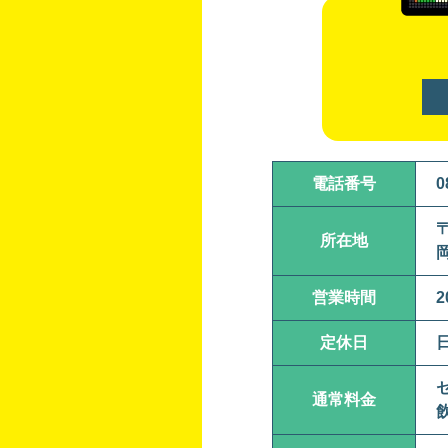
電話番号
0
〒
所在地
営業時間
2
定休日
セ
通常料金
飲