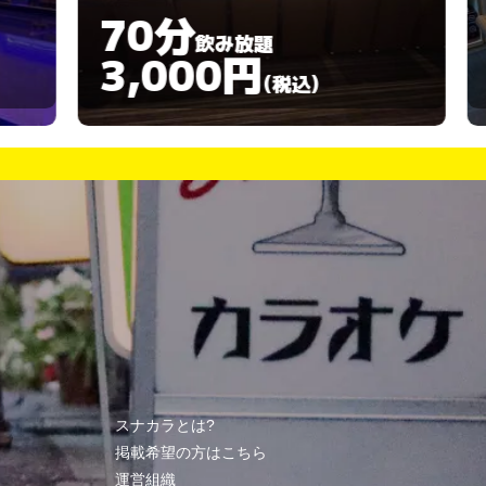
70分
90分
飲み放題
3,000円
5,00
(税込)
スナカラとは?
掲載希望の方はこちら
運営組織