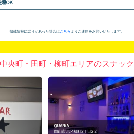
喫煙OK
掲載情報に誤りがあった場合は
こちら
より
ご連絡をお願いいたします。
中央町・田町・柳町エリアのスナッ
QUARiA
s
岡山市北区柳町2丁目2-2
岡