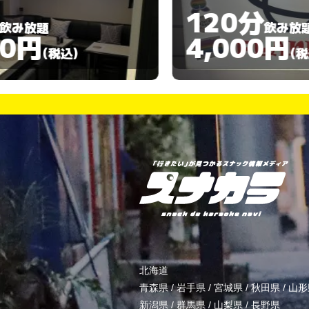
120分
飲み放題
4,000円
)
(税込)
北海道
青森県
/
岩手県
/
宮城県
/
秋田県
/
山形
新潟県
/
群馬県
/
山梨県
/
長野県