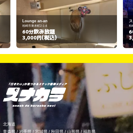
Lounge an-an
ス
柏崎市東本町2-1-4
柏
飲み放題
60分
6
(税込)
3,000円
3
北海道
青森県
/
岩手県
/
宮城県
/
秋田県
/
山形県
/
福島県