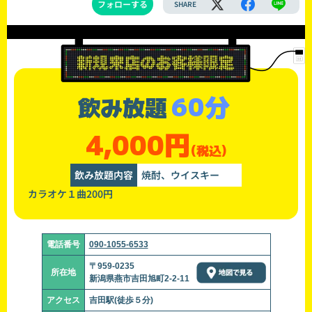
フォローする
SHARE
60分
飲み放題
4,000円
(税込)
飲み放題内容
焼酎、ウイスキー
カラオケ１曲200円
電話番号
090-1055-6533
〒959-0235
所在地
新潟県燕市吉田旭町2-2-11
アクセス
吉田駅(徒歩５分)