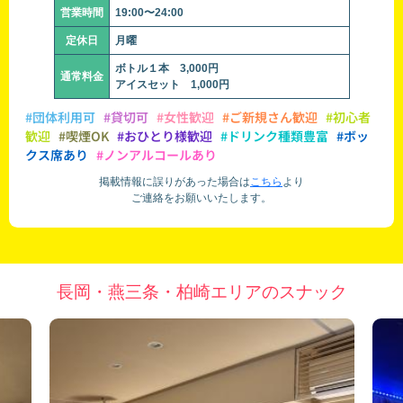
営業時間
19:00〜24:00
定休日
月曜
ボトル１本 3,000円
通常料金
アイスセット 1,000円
#団体利用可
#貸切可
#女性歓迎
#ご新規さん歓迎
#初心者
歓迎
#喫煙OK
#おひとり様歓迎
#ドリンク種類豊富
#ボッ
クス席あり
#ノンアルコールあり
掲載情報に誤りがあった場合は
こちら
より
ご連絡をお願いいたします。
長岡・燕三条・柏崎エリアのスナック