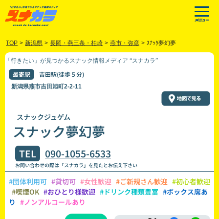
TOP
>
新潟県
>
長岡・燕三条・柏崎
>
燕市・弥彦
>
ｽﾅｯｸ夢幻夢
「行きたい」が見つかるスナック情報メディア “スナカラ”
最寄駅
吉田駅(徒歩５分)
新潟県燕市吉田旭町2-2-11
スナックジュゲム
スナック夢幻夢
TEL
090-1055-6533
お問い合わせの際は「スナカラ」を見たとお伝え下さい
#団体利用可
#貸切可
#女性歓迎
#ご新規さん歓迎
#初心者歓迎
#喫煙OK
#おひとり様歓迎
#ドリンク種類豊富
#ボックス席あ
り
#ノンアルコールあり