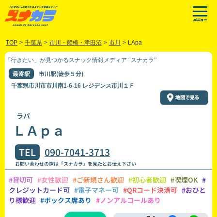
TOP
>
千葉県
>
市川・船橋・津田沼
>
市川
>
LApa
「行きたい」が見つかるスナック情報メディア “スナカラ”
最寄駅
市川駅(徒歩５分)
千葉県市川市市川南1-6-16 レジデンス市川１Ｆ
ラパ
ＬＡｐａ
TEL
090-7041-3713
お問い合わせの際は「スナカラ」を見たとお伝え下さい
#貸切可
#女性歓迎
#ご新規さん歓迎
#初心者歓迎
#喫煙OK
#
クレジットカード可
#電子マネー可
#QRコード決済可
#おひと
り様歓迎
#ボックス席あり
#ノンアルコールあり