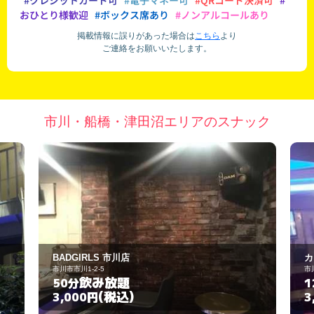
#クレジットカード可
#電子マネー可
#QRコード決済可
#
おひとり様歓迎
#ボックス席あり
#ノンアルコールあり
掲載情報に誤りがあった場合は
こちら
より
ご連絡をお願いいたします。
市川・船橋・津田沼エリアのスナック
BADGIRLS 市川店
カ
市川市市川1-2-5
市
飲み放題
50分
1
(税込)
3,000円
3