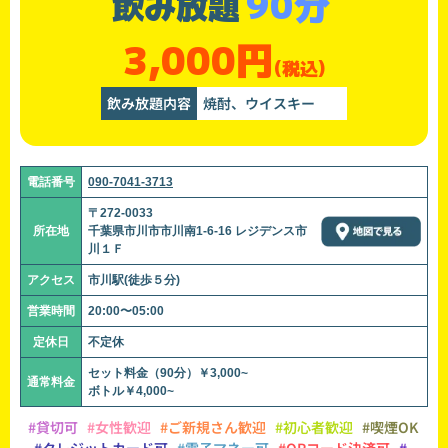
90分
飲み放題
3,000円
(税込)
飲み放題内容
焼酎、ウイスキー
電話番号
090-7041-3713
〒272-0033
所在地
千葉県市川市市川南1-6-16 レジデンス市
川１Ｆ
アクセス
市川駅(徒歩５分)
営業時間
20:00〜05:00
定休日
不定休
セット料金（90分）￥3,000~
通常料金
ボトル￥4,000~
#貸切可
#女性歓迎
#ご新規さん歓迎
#初心者歓迎
#喫煙OK