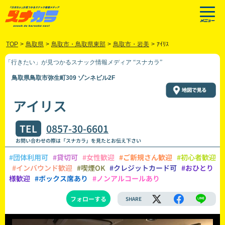
TOP
>
鳥取県
>
鳥取市・鳥取県東部
>
鳥取市・岩美
>
ｱｲﾘｽ
「行きたい」が見つかるスナック情報メディア “スナカラ”
鳥取県鳥取市弥生町309 ゾンネビル2F
アイリス
TEL
0857-30-6601
お問い合わせの際は「スナカラ」を見たとお伝え下さい
#団体利用可
#貸切可
#女性歓迎
#ご新規さん歓迎
#初心者歓迎
#インバウンド歓迎
#喫煙OK
#クレジットカード可
#おひとり
様歓迎
#ボックス席あり
#ノンアルコールあり
フォローする
SHARE