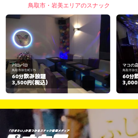
鳥取市・岩美エリアのスナック
マコの店
鳥取市弥生町331-1
飲み放題
60分
(税込)
3,000円