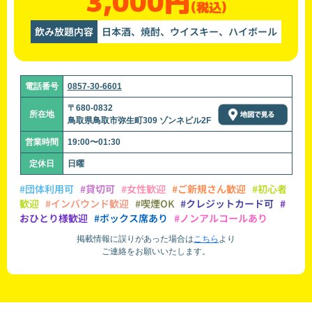
3,000円
(税込)
飲み放題内容
日本酒、焼酎、ウイスキー、ハイボール
電話番号
0857-30-6601
〒680-0832
所在地
鳥取県鳥取市弥生町309 ゾンネビル2F
営業時間
19:00〜01:30
定休日
日曜
#団体利用可
#貸切可
#女性歓迎
#ご新規さん歓迎
#初心者
歓迎
#インバウンド歓迎
#喫煙OK
#クレジットカード可
#
おひとり様歓迎
#ボックス席あり
#ノンアルコールあり
掲載情報に誤りがあった場合は
こちら
より
ご連絡をお願いいたします。