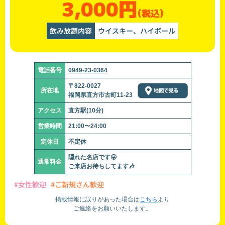
3,000円
(税込)
飲み放題内容
ウイスキー、ハイボール
電話番号
0949-23-0364
〒822-0027
所在地
福岡県直方市古町11-23
アクセス
直方駅(10分)
営業時間
21:00〜24:00
定休日
不定休
隠れた名店です😛
通常料金
ご来店お待ちしてます🎶
#女性歓迎
#ご新規さん歓迎
掲載情報に誤りがあった場合は
こちら
より
ご連絡をお願いいたします。