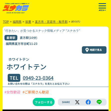
TOP
>
福岡県
>
筑豊
>
直方市・宮若市・鞍手郡
>
ﾎﾜｲﾄﾃﾝ
「行きたい」が見つかるスナック情報メディア “スナカラ”
最寄駅
直方駅(10分)
福岡県直方市古町11-23
ホワイトテン
ホワイトテン
TEL
0949-23-0364
お問い合わせの際は「スナカラ」を見たとお伝え下さい
#女性歓迎
#ご新規さん歓迎
フォローする
SHARE