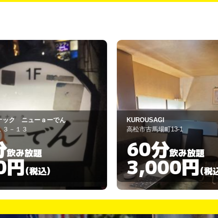
ａーでん
KUROUSAGI
高松市古馬場町13-1
60分
飲み放題
3,000円
)
(税込)