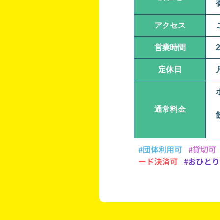
アクセス
営業時間
2
定休日
通常料金
#団体利用可
#貸切可
ード決済可
#おひと