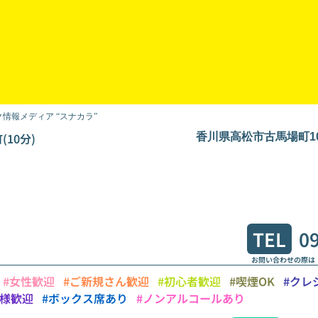
情報メディア “スナカラ”
10分)
香川県高松市古馬場町10
TEL
0
お問い合わせの際は
#女性歓迎
#ご新規さん歓迎
#初心者歓迎
#喫煙OK
#クレ
り様歓迎
#ボックス席あり
#ノンアルコールあり