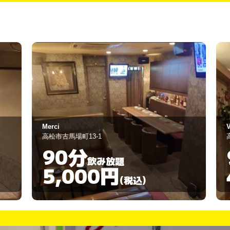
rci
VACCANA
松市古馬場町13-1
高松市古馬場町9-
90分
90分
飲み放題
5,000円
4,00
(税込)