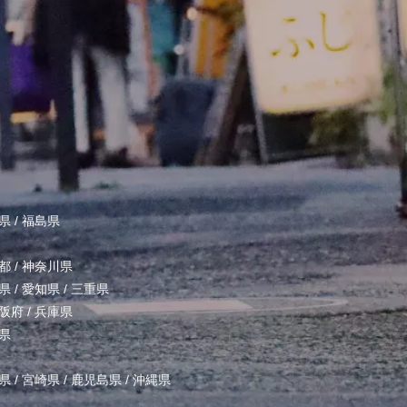
県
/
福島県
都
/
神奈川県
県
/
愛知県
/
三重県
阪府
/
兵庫県
県
県
/
宮崎県
/
鹿児島県
/
沖縄県