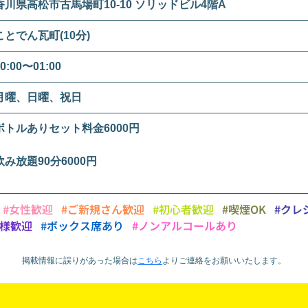
香川県高松市古馬場町10-10 ソリッドビル4階A
ことでん瓦町(10分)
0:00〜01:00
月曜、日曜、祝日
ボトルありセット料金6000円
飲み放題90分6000円
#女性歓迎
#ご新規さん歓迎
#初心者歓迎
#喫煙OK
#クレ
り様歓迎
#ボックス席あり
#ノンアルコールあり
掲載情報に誤りがあった場合は
こちら
より
ご連絡をお願いいたします。