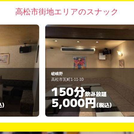
高松市街地エリアのスナック
嵯峨野
Me
高松市瓦町1-11-10
高
150分
飲み放題
5,000円
(税込)