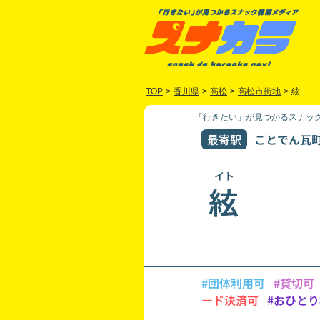
TOP
>
香川県
>
高松
>
高松市街地
>
絃
「行きたい」が見つかるスナック
最寄駅
ことでん瓦町(
イト
絃
#団体利用可
#貸切可
ード決済可
#おひと