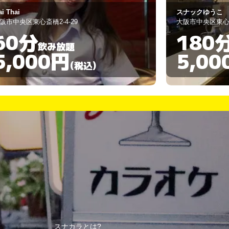
ナックゆうこ
ヨナキャン
阪市中央区東心斎橋2-3-29
大阪市中央区宗右
180分
120
飲み放題
5,000円
3,00
(税込)
スナカラとは?