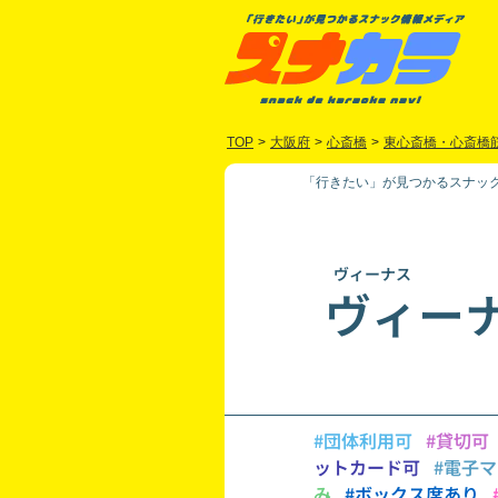
TOP
>
大阪府
>
心斎橋
>
東心斎橋・心斎橋
「行きたい」が見つかるスナック
ヴィーナス
ヴィー
#団体利用可
#貸切可
ットカード可
#電子
み
#ボックス席あり