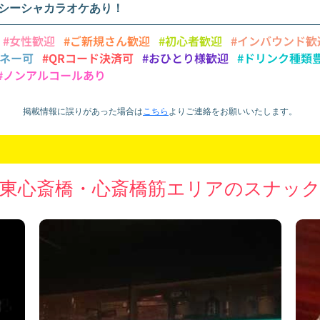
シーシャカラオケあり！
#女性歓迎
#ご新規さん歓迎
#初心者歓迎
#インバウンド歓
マネー可
#QRコード決済可
#おひとり様歓迎
#ドリンク種類
#ノンアルコールあり
掲載情報に誤りがあった場合は
こちら
より
ご連絡をお願いいたします。
東心斎橋・心斎橋筋エリアのスナッ