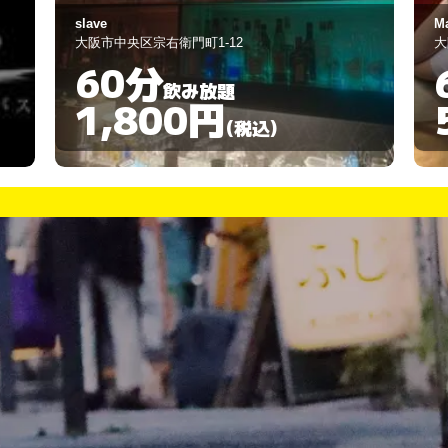
Mai Thai
ス
大阪市中央区東心斎橋2-4-29
大
60分
飲み放題
5,000円
(税込)