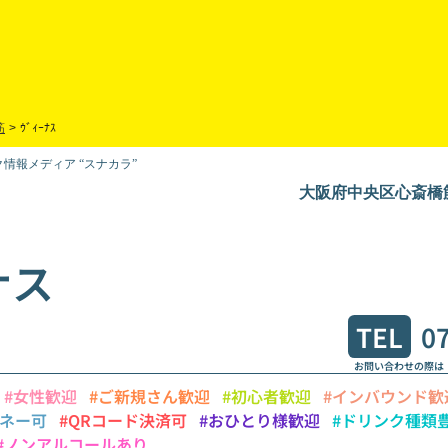
筋
>
ｳﾞｨｰﾅｽ
情報メディア “スナカラ”
大阪府中央区心斎橋筋2
ナス
TEL
0
お問い合わせの際は
#女性歓迎
#ご新規さん歓迎
#初心者歓迎
#インバウンド歓
マネー可
#QRコード決済可
#おひとり様歓迎
#ドリンク種類
#ノンアルコールあり