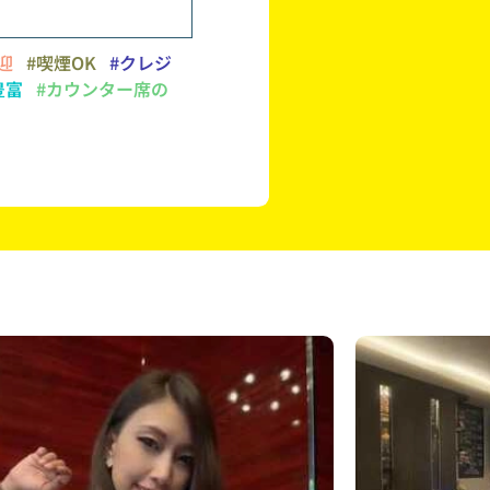
迎
#喫煙OK
#クレジ
豊富
#カウンター席の
ク