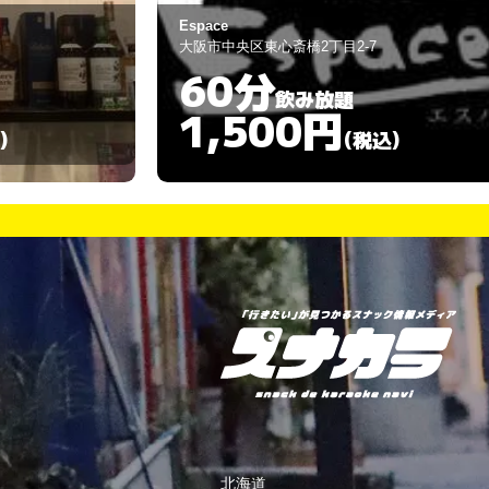
slave
大阪市中央区宗右衛門町1-12
60分
飲み放題
1,800円
)
(税込)
北海道