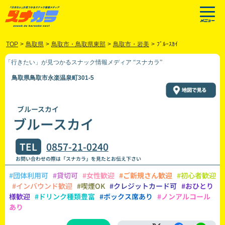
TOP
>
鳥取県
>
鳥取市・鳥取県東部
>
鳥取市・岩美
>
ﾌﾞﾙｰｽｶｲ
「行きたい」が見つかるスナック情報メディア “スナカラ”
鳥取県鳥取市永楽温泉町301-5
ブルースカイ
ブルースカイ
TEL
0857-21-0240
お問い合わせの際は「スナカラ」を見たとお伝え下さい
#団体利用可
#貸切可
#女性歓迎
#ご新規さん歓迎
#初心者歓迎
#インバウンド歓迎
#喫煙OK
#クレジットカード可
#おひとり
様歓迎
#ドリンク種類豊富
#ボックス席あり
#ノンアルコール
あり