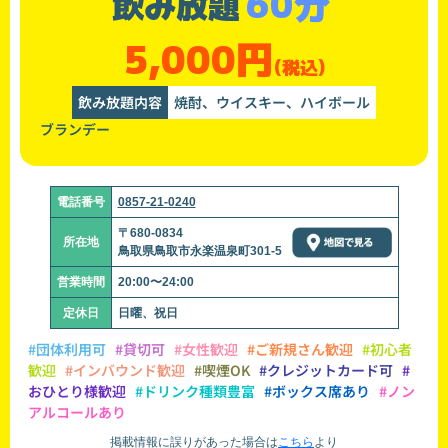
60分
飲み放題
5,000円
(税込)
飲み放題内容
焼酎、ウイスキー、ハイボール
ブランデー
電話番号
0857-21-0240
〒680-0834
所在地
鳥取県鳥取市永楽温泉町301-5
営業時間
20:00〜24:00
定休日
日曜、祝日
#団体利用可
#貸切可
#女性歓迎
#ご新規さん歓迎
#初心者
歓迎
#インバウンド歓迎
#喫煙OK
#クレジットカード可
#
おひとり様歓迎
#ドリンク種類豊富
#ボックス席あり
#ノン
アルコールあり
掲載情報に誤りがあった場合は
こちら
より