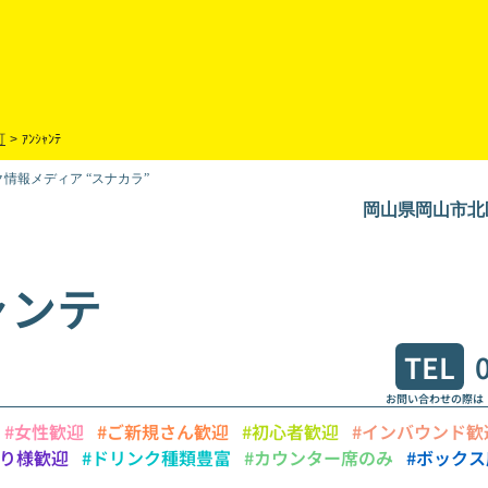
町
>
ｱﾝｼｬﾝﾃ
情報メディア “スナカラ”
岡山県岡山市北区中
ャンテ
TEL
お問い合わせの際は
#女性歓迎
#ご新規さん歓迎
#初心者歓迎
#インバウンド歓
とり様歓迎
#ドリンク種類豊富
#カウンター席のみ
#ボック