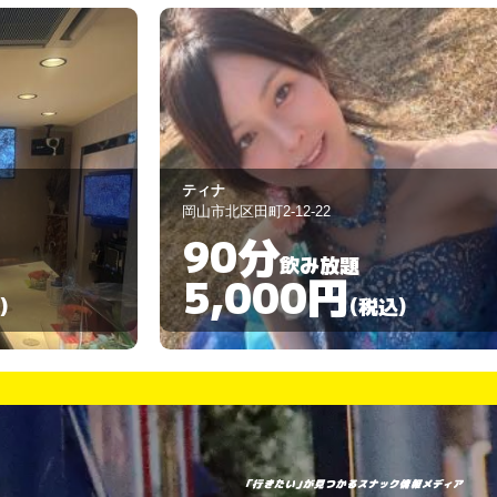
JUGEM
岡山市北区田町2丁目7-4
90分
飲み放題
4,000円
)
(税込)