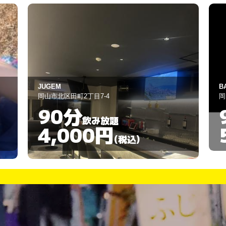
BAR AA
H
岡山市北区中央町6-26
岡
90分
飲み放題
5,000円
(税込)