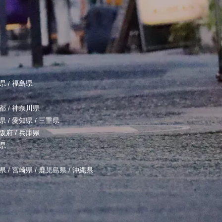
県
/
福島県
都
/
神奈川県
県
/
愛知県
/
三重県
阪府
/
兵庫県
県
県
/
宮崎県
/
鹿児島県
/
沖縄県