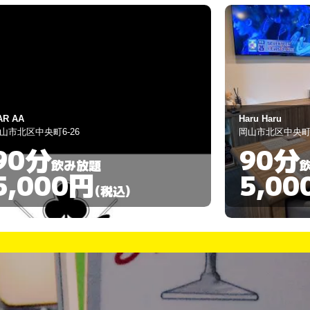
aru Haru
プチ・マーメイ
山市北区中央町9-10
岡山市北区柳町2-4
90分
120
飲み放題
5,000円
3,30
(税込)