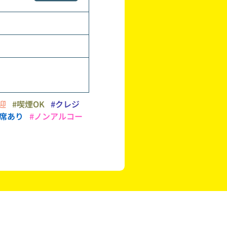
迎
#喫煙OK
#クレジ
ス席あり
#ノンアルコー
ク