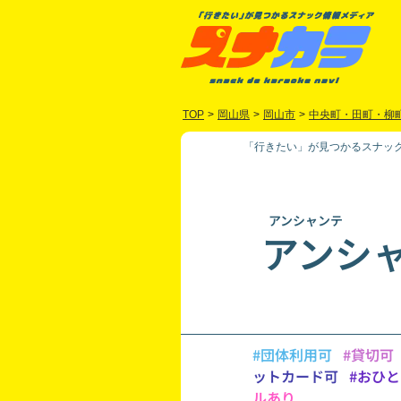
TOP
>
岡山県
>
岡山市
>
中央町・田町・柳
「行きたい」が見つかるスナック
アンシャンテ
アンシ
#団体利用可
#貸切可
ットカード可
#おひ
ルあり